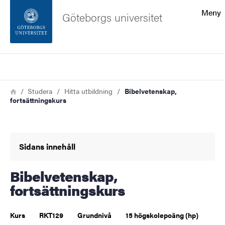
Sökfunktionen
Meny
Göteborgs universitet
Sidfoten
Sök
Kontakta universitetet
Länkstig
Hem
Studera
Hitta utbildning
Bibelvetenskap,
fortsättningskurs
Om webbplatsen
Sidans innehåll
Bibelvetenskap,
fortsättningskurs
Kurs
RKT129
Grundnivå
15 högskolepoäng (hp)