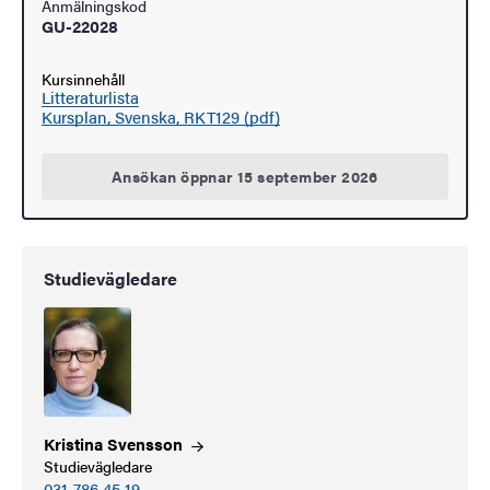
Anmälningskod
GU-22028
Kursinnehåll
Litteraturlista
Kursplan, Svenska, RKT129 (pdf)
Ansökan öppnar 15 september 2026
Studievägledare
Kristina
Svensson
Studievägledare
031-786 45 19