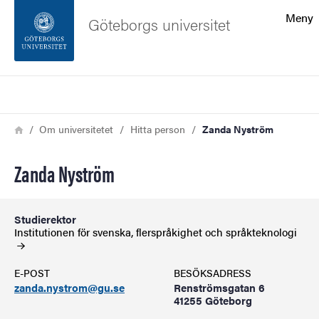
Sökfunktionen
Meny
Göteborgs universitet
Sidfoten
Sök
Kontakta universitetet
Länkstig
Hem
Om universitetet
Hitta person
Zanda Nyström
Om webbplatsen
Zanda Nyström
Studierektor
Institutionen för svenska, flerspråkighet och
språkteknologi
E-POST
BESÖKSADRESS
zanda.nystrom@gu.se
Renströmsgatan 6
41255 Göteborg