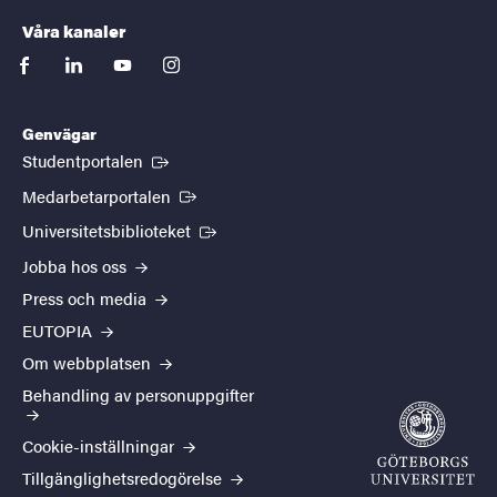
Våra kanaler
facebook
linkedin
youtube
instagram
Genvägar
(Extern länk)
Studentportalen
(Extern länk)
Medarbetarportalen
(Extern länk)
Universitetsbiblioteket
Jobba hos oss
Press och media
EUTOPIA
Om webbplatsen
Behandling av personuppgifter
Cookie-inställningar
Tillgänglighetsredogörelse