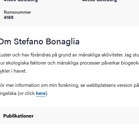
oss
Rumsnummer
4185
on
värderingar
Om Stefano Bonaglia
uster och hav förändras på grund av mänskliga aktiviteter. Jag st
ur ekologiska faktorer och mänskliga processer påverkar biogeo
ykler i havet.
ör mer information om min forskning, se webbplatsens version på
och traditioner
ngelska (or click
).
here
Publikationer