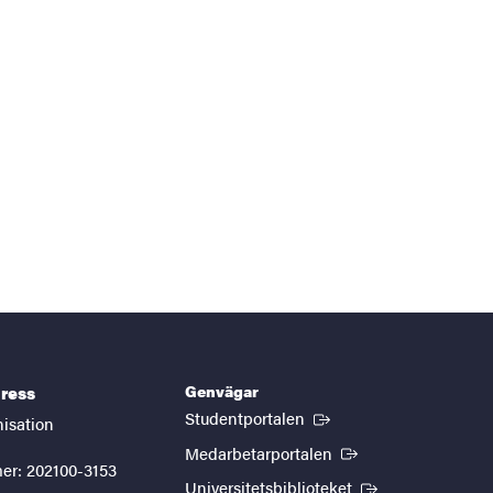
Genvägar
ress
(Extern länk)
Studentportalen
nisation
(Extern länk)
Medarbetarportalen
er: 202100-3153
(Extern länk)
Universitetsbiblioteket