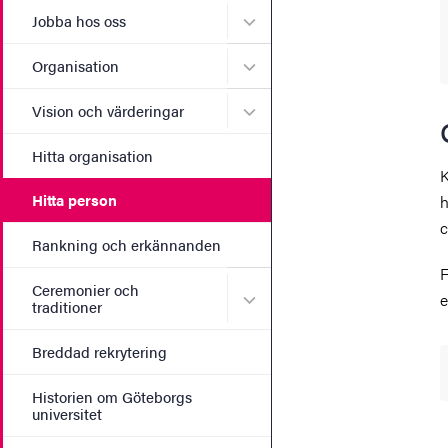
Undermeny för Jobba hos 
Jobba hos oss
Undermeny för Organisati
Organisation
Undermeny för Vision och 
Vision och värderingar
Hitta organisation
K
Hitta person
h
c
Rankning och erkännanden
F
Ceremonier och
Undermeny för Ceremonier 
e
traditioner
Breddad rekrytering
Historien om Göteborgs
universitet