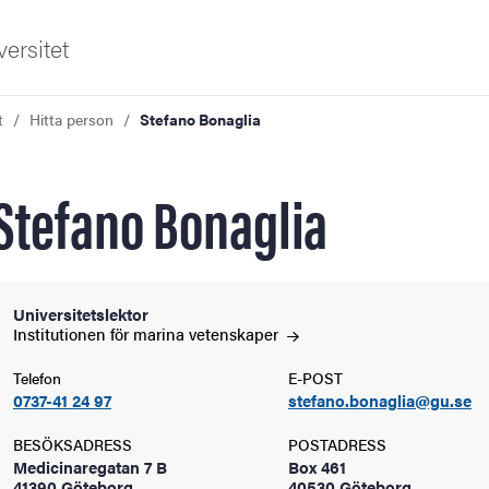
ersitet
t
Hitta person
Stefano Bonaglia
Stefano Bonaglia
ldning
Universitetslektor
Institutionen för marina
vetenskaper
och innovation
Telefon
E-POST
0737-41 24 97
stefano.bonaglia@gu.se
tetet
BESÖKSADRESS
POSTADRESS
Medicinaregatan 7 B
Box 461
41390 Göteborg
40530 Göteborg