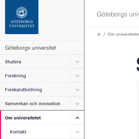
Sökfunktionen
Göteborgs univ
Sidfoten
Länkstig
Hem
Om universitete
Kontakta universitetet
Göteborgs universitet
Undermeny för Studera
Studera
Om webbplatsen
Undermeny för Forskning
Forskning
Undermeny för Forskarutbi
Forskarutbildning
Undermeny för Samverkan 
Samverkan och innovation
Undermeny för Om universi
Om universitetet
Undermeny för Kontakt
Kontakt