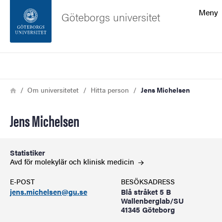
Sökfunktionen
Meny
Göteborgs universitet
Sidfoten
Sök
Kontakta universitetet
Länkstig
Hem
Om universitetet
Hitta person
Jens Michelsen
Om webbplatsen
Jens Michelsen
Statistiker
Avd för molekylär och klinisk
medicin
E-POST
BESÖKSADRESS
jens.michelsen@gu.se
Blå stråket 5 B
Wallenberglab/SU
41345 Göteborg