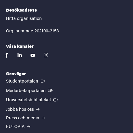
Besöksadress
Hitta organisation
Org. nummer: 202100-3153
Våra kanaler
facebook
linkedin
youtube
instagram
Genvägar
(Extern länk)
Studentportalen
(Extern länk)
Medarbetarportalen
(Extern länk)
Universitetsbiblioteket
Jobba hos oss
Press och media
EUTOPIA