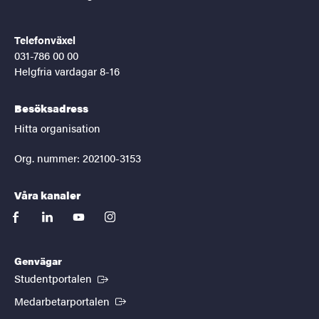
Telefonväxel
031-786 00 00
Helgfria vardagar 8-16
Besöksadress
Hitta organisation
Org. nummer: 202100-3153
Våra kanaler
facebook
linkedin
youtube
instagram
Genvägar
(Extern länk)
Studentportalen
(Extern länk)
Medarbetarportalen