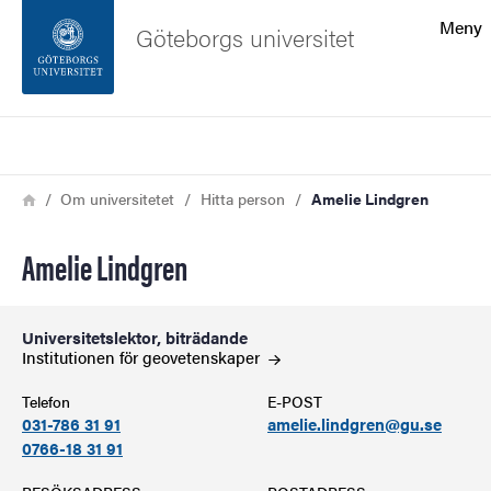
Sökfunktionen
Meny
Göteborgs universitet
Sidfoten
Sök
Kontakta universitetet
Länkstig
Hem
Om universitetet
Hitta person
Amelie Lindgren
Om webbplatsen
Amelie Lindgren
Universitetslektor, biträdande
Institutionen för
geovetenskaper
Telefon
E-POST
031-786 31 91
amelie.lindgren@gu.se
0766-18 31 91