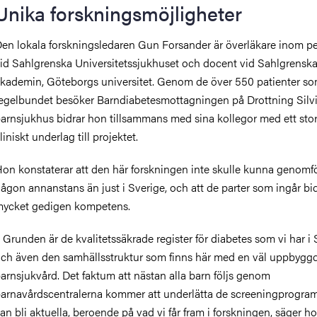
Unika forskningsmöjligheter
en lokala forskningsledaren Gun Forsander är överläkare inom pe
id Sahlgrenska Universitetssjukhuset och docent vid Sahlgrensk
kademin, Göteborgs universitet. Genom de över 550 patienter s
egelbundet besöker Barndiabetesmottagningen på Drottning Silv
arnsjukhus bidrar hon tillsammans med sina kollegor med ett stor
liniskt underlag till projektet.
on konstaterar att den här forskningen inte skulle kunna genomf
ågon annanstans än just i Sverige, och att de parter som ingår bi
ycket gedigen kompetens.
 Grunden är de kvalitetssäkrade register för diabetes som vi har i 
ch även den samhällsstruktur som finns här med en väl uppbygg
arnsjukvård. Det faktum att nästan alla barn följs genom
arnavårdscentralerna kommer att underlätta de screeningprogra
an bli aktuella, beroende på vad vi får fram i forskningen, säger ho