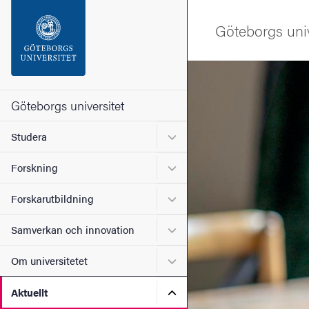
Sökfunktionen
Göteborgs univ
Sidfoten
Bild
Kontakta universitetet
Göteborgs universitet
Undermeny för Studera
Studera
Om webbplatsen
Undermeny för Forskning
Forskning
Undermeny för Forskarutbi
Forskarutbildning
Undermeny för Samverkan 
Samverkan och innovation
Undermeny för Om universi
Om universitetet
Undermeny för Aktuellt
Aktuellt