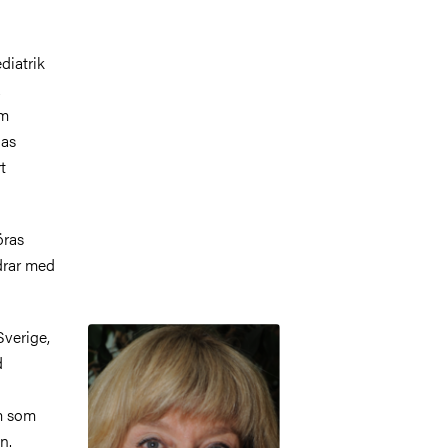
diatrik
a
om
ias
t
öras
drar med
Bild
Sverige,
d
m som
n.