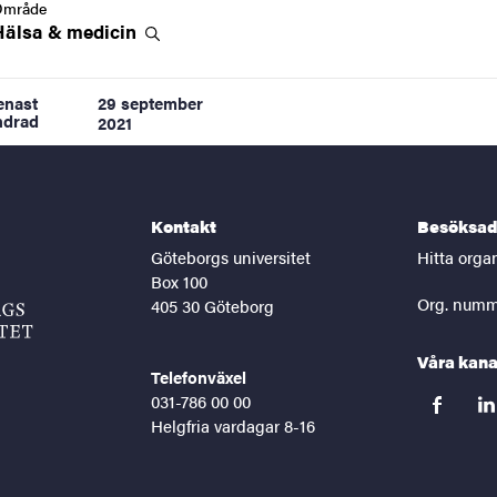
Område
Hälsa &
medicin
enast
29 september
ndrad
2021
Kontakt
Besöksad
Göteborgs universitet
Hitta orga
Box 100
Org. numm
405 30 Göteborg
Våra kana
Telefonväxel
031-786 00 00
facebook
lin
Helgfria vardagar 8-16