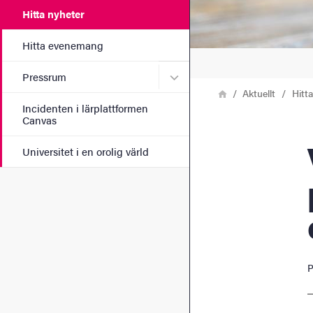
Hitta nyheter
Hitta evenemang
Undermeny för Pressrum
Pressrum
Länkstig
Hem
Aktuellt
Hitt
Incidenten i lärplattformen
Canvas
Vinn
Universitet i en orolig värld
P