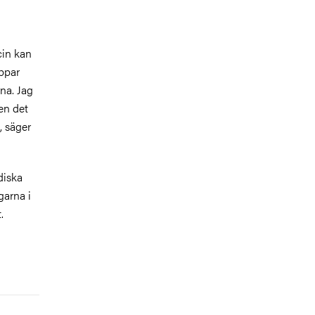
cin kan
oppar
na. Jag
men det
, säger
diska
garna i
.