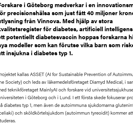
Forskare i Göteborg medverkar i en innovationsm
för precisionshälsa som just fått 40 miljoner kron
utlysning från Vinnova. Med hjälp av stora
kvalitetsregister för diabetes, artificiell intelligen
ett potentiellt diabetesvaccin hoppas forskarna hi
nya modeller som kan förutse vilka barn som risk
att insjukna i diabetes typ 1.
rojektet kallas ASSET (AI for Sustainable Prevention of Autoimmu
he Society) och leds av läkemedelsföretaget Diamyd Medical, i s
ed teknikföretaget MainlyAI och forskare vid universitetssjukhus
niversiteten i Göteborg och i Lund. I ett första skede fokuserar pr
å diabetes typ 1, men även de autoimmuna sjukdomarna glutenin
celiaki) och sköldkörtelsjukdom (autoimmun tyreoidit) kommer at
tuderas.