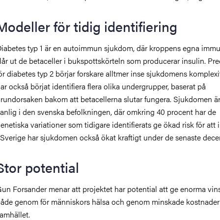
Modeller för tidig identifiering
iabetes typ 1 är en autoimmun sjukdom, där kroppens egna imm
lår ut de betaceller i bukspottskörteln som producerar insulin. Pr
ör diabetes typ 2 börjar forskare alltmer inse sjukdomens komplexi
ar också börjat identifiera flera olika undergrupper, baserat på
rundorsaken bakom att betacellerna slutar fungera. Sjukdomen är 
anlig i den svenska befolkningen, där omkring 40 procent har de
enetiska variationer som tidigare identifierats ge ökad risk för att 
 Sverige har sjukdomen också ökat kraftigt under de senaste dece
Stor potential
un Forsander menar att projektet har potential att ge enorma vins
åde genom för människors hälsa och genom minskade kostnader 
amhället.