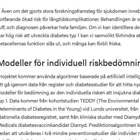
 Även om det gjorts stora forskningsframsteg för sjukdomen inne
ortfarande ökad risk för långtidskomplikationer. Behandlingen är 
uff, och diagnosen påverkar hela familjen. Om vi kan identifiera 
ar hög risk att utveckla diabetes typ 1 kan vi sannolikt förhindra at
etacellernas funktion slås ut, och många kan förbli friska.
Modeller för individuell riskbedömni
rojektet kommer använda algoritmer baserade på artificiell intelli
tt gå igenom data från register och diabetesstudier för att hitta ny
odeller för bedömning av den individuella risken att insjukna dia
yp 1. Data kommer från kohortstudien TEDDY (The Environmental
eterminants of Diabetes in the Young) vid Lunds universitet, från
ationella diabetesregistret, samt från kliniska studier med Diamy
edicals diabetesvaccinkandidat Diamyd. Prediktionsalgoritmen
edan att utvärderas i två mindre preventionsstudier där individer