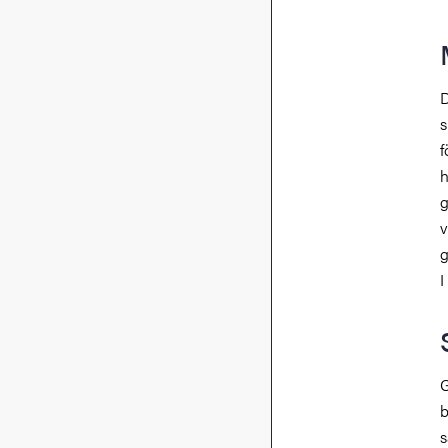
D
s
f
h
g
v
g
I
G
b
s