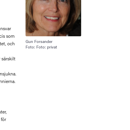
unsvar
ecis som
Gun Forsander
tet, och
Foto: Foto: privat
särskilt
insjukna.
nnierna.
ter,
för