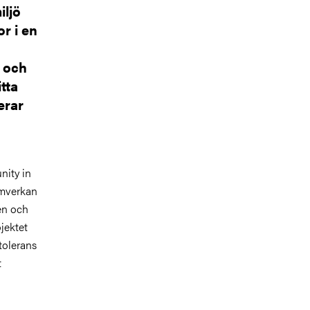
iljö
or i en
s och
tta
erar
nity in
amverkan
en och
ojektet
tolerans
t