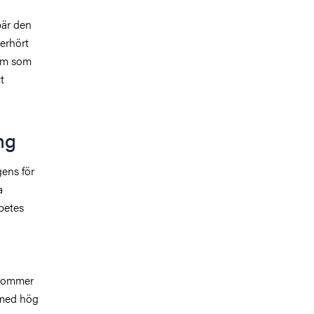
bär den
oerhört
dem som
t
ng
gens för
a
betes
d
 kommer
 med hög