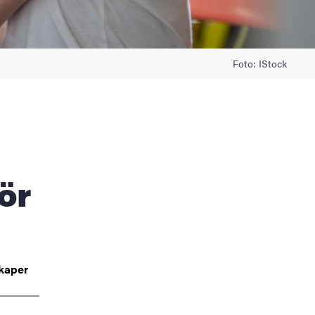
Foto: IStock
ör
kaper