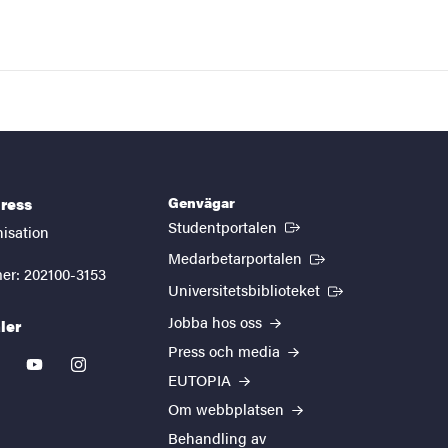
Genvägar
ress
(Extern länk)
Studentportalen
nisation
(Extern länk)
Medarbetarportalen
er: 202100-3153
(Extern länk)
Universitetsbiblioteket
Jobba hos oss
ler
Press och media
kedin
youtube
instagram
EUTOPIA
Om webbplatsen
Behandling av