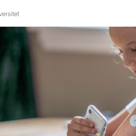
ersitet
ldning
och innovation
tetet