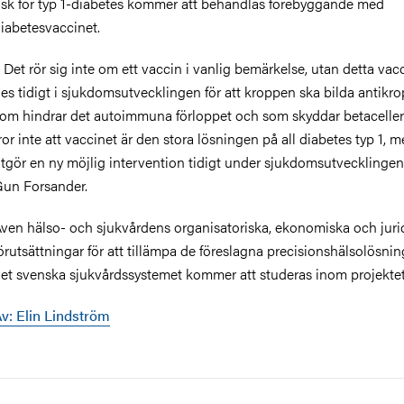
isk för typ 1-diabetes kommer att behandlas förebyggande med
iabetesvaccinet.
 Det rör sig inte om ett vaccin i vanlig bemärkelse, utan detta vac
es tidigt i sjukdomsutvecklingen för att kroppen ska bilda antikr
om hindrar det autoimmuna förloppet och som skyddar betaceller
ror inte att vaccinet är den stora lösningen på all diabetes typ 1, 
tgör en ny möjlig intervention tidigt under sjukdomsutvecklingen
un Forsander.
ven hälso- och sjukvårdens organisatoriska, ekonomiska och juri
örutsättningar för att tillämpa de föreslagna precisionshälsolösnin
et svenska sjukvårdssystemet kommer att studeras inom projektet
v: Elin Lindström