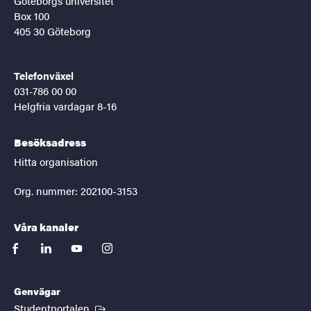
Göteborgs universitet
Box 100
405 30 Göteborg
Telefonväxel
031-786 00 00
Helgfria vardagar 8-16
Besöksadress
Hitta organisation
Org. nummer: 202100-3153
Våra kanaler
facebook
linkedin
youtube
instagram
Genvägar
(Extern länk)
Studentportalen