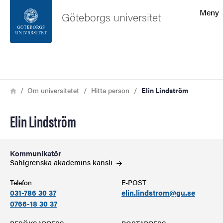
Sökfunktionen
Meny
Göteborgs universitet
Sidfoten
Sök
Kontakta universitetet
Länkstig
Hem
Om universitetet
Hitta person
Elin Lindström
Om webbplatsen
Elin Lindström
Kommunikatör
Sahlgrenska akademins
kansli
Telefon
E-POST
031-786 30 37
elin.lindstrom@gu.se
0766-18 30 37