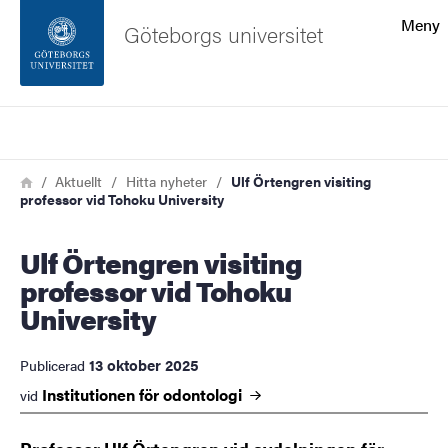
Sökfunktionen
Meny
Göteborgs universitet
Sidfoten
Sök
Kontakta universitetet
Länkstig
Hem
Aktuellt
Hitta nyheter
Ulf Örtengren visiting
professor vid Tohoku University
Om webbplatsen
Ulf Örtengren visiting
professor vid Tohoku
University
13 oktober 2025
Publicerad
Institutionen för
odontologi
vid