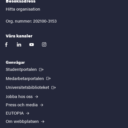
Besöksadress
Hitta organisation
Org. nummer: 202100-3153
Våra kanaler
facebook
linkedin
youtube
instagram
Genvägar
(Extern länk)
Studentportalen
(Extern länk)
Medarbetarportalen
(Extern länk)
Universitetsbiblioteket
Jobba hos oss
Press och media
EUTOPIA
Om webbplatsen