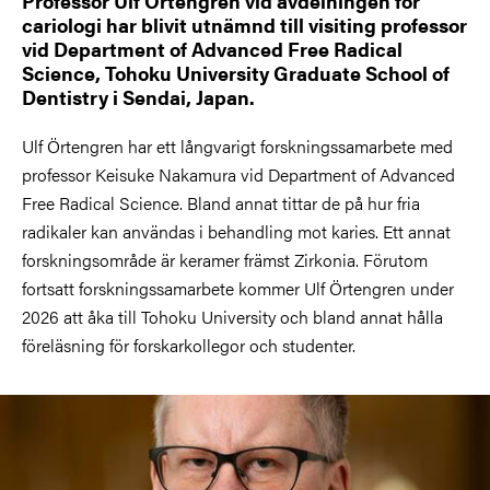
Professor Ulf Örtengren vid avdelningen för
cariologi har blivit utnämnd till visiting professor
vid Department of Advanced Free Radical
Science, Tohoku University Graduate School of
Dentistry i Sendai, Japan.
Ulf Örtengren har ett långvarigt forskningssamarbete med
professor Keisuke Nakamura vid Department of Advanced
Free Radical Science. Bland annat tittar de på hur fria
radikaler kan användas i behandling mot karies. Ett annat
forskningsområde är keramer främst Zirkonia. Förutom
fortsatt forskningssamarbete kommer Ulf Örtengren under
2026 att åka till Tohoku University och bland annat hålla
föreläsning för forskarkollegor och studenter.
Bild