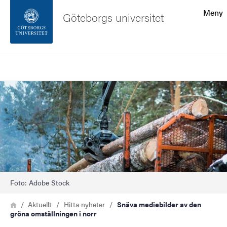
Sökfunktionen
Meny
Göteborgs universitet
Sidfoten
Sök
Kontakta universitetet
Bild
Om webbplatsen
Foto: Adobe Stock
Länkstig
Hem
Aktuellt
Hitta nyheter
Snäva mediebilder av den
gröna omställningen i norr