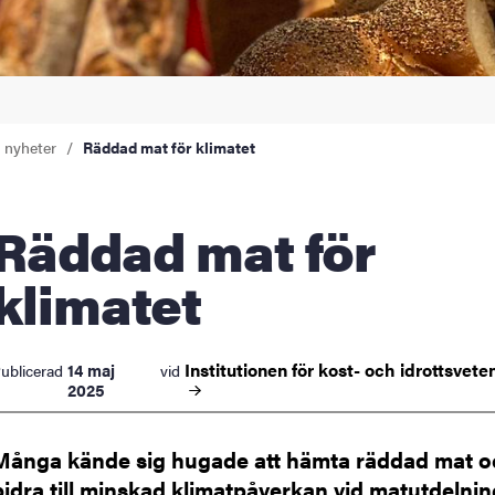
a nyheter
Räddad mat för klimatet
dad mat för
klimatet
Institutionen för kost- och
idrottsvet
14 maj
ublicerad
vid
2025
Många kände sig hugade att hämta räddad mat o
bidra till minskad klimatpåverkan vid matutdelni