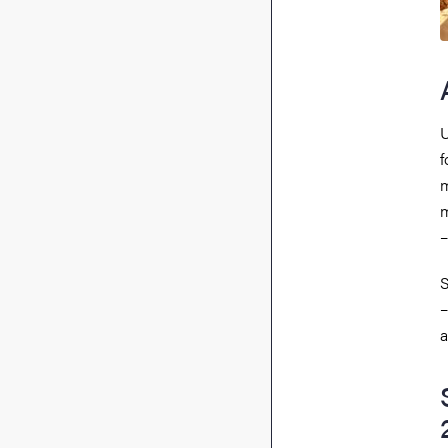
U
f
m
m
–
S
–
a