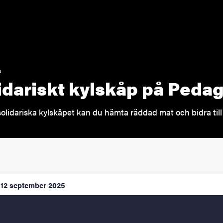
s
idariskt kylskåp på Peda
solidariska kylskåpet kan du hämta räddad mat och bidra til
12 september 2025