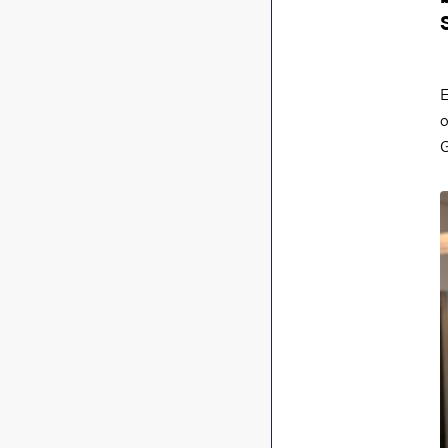
E
o
G
B