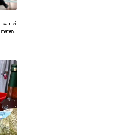
h som vi
a maten.