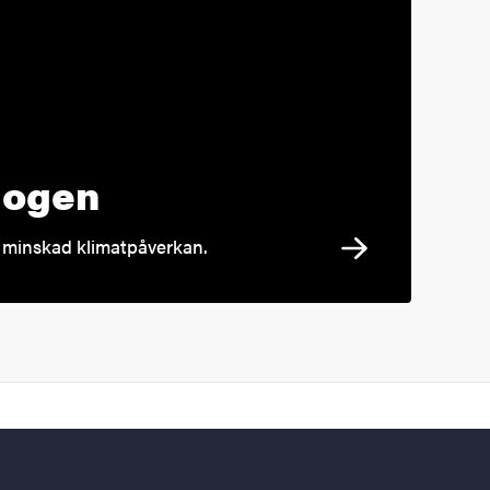
gogen
l minskad klimatpåverkan.