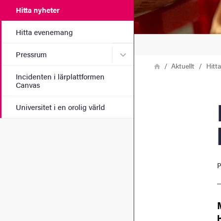
Hitta nyheter
Hitta evenemang
Undermeny för Pressrum
Pressrum
Länkstig
Hem
Aktuellt
Hitt
Incidenten i lärplattformen
Canvas
Räd
Universitet i en orolig värld
P