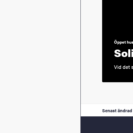
Öppet hu
Sol
Vid det 
Senast ändrad