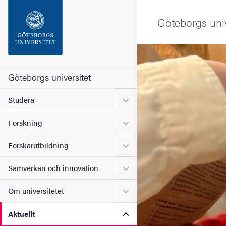
Sökfunktionen
Göteborgs univ
Sidfoten
Bild
Kontakta universitetet
Göteborgs universitet
Undermeny för Studera
Studera
Om webbplatsen
Undermeny för Forskning
Forskning
Undermeny för Forskarutbi
Forskarutbildning
Undermeny för Samverkan 
Samverkan och innovation
Undermeny för Om universi
Om universitetet
Undermeny för Aktuellt
Aktuellt