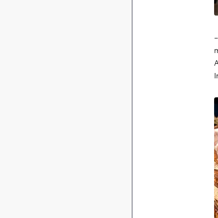
–
m
A
I
B