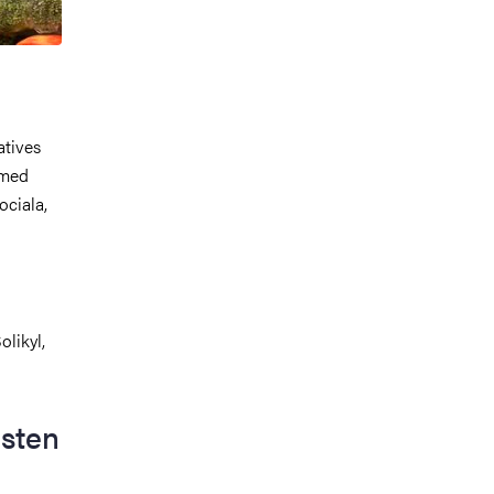
atives
 med
ociala,
olikyl,
östen