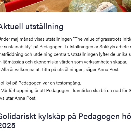
Aktuell utställning
nder maj månad visas utställningen “The value of grassroots initi
or sustainability” på Pedagogen. I utställningen är Solikyls arbete
aträddning och utdelning centralt. Utställningen lyfter de unika s
iljömässiga och ekonomiska värden som verksamheten skapar.
 Alla är välkomna att titta på utställningen, säger Anna Post.
olikyl på Pedagogen var en testomgång.
 Vår förhoppning är att Pedagogen i framtiden ska bli en nod för S
vslutar Anna Post.
Solidariskt kylskåp på Pedagogen h
2025