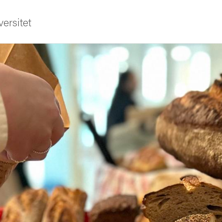
ersitet
ldning
och innovation
tetet