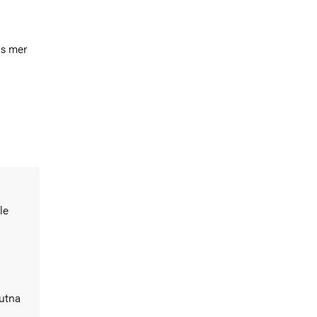
äs mer
le
lutna