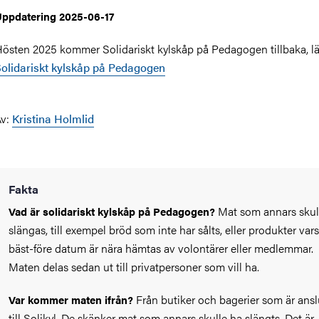
ppdatering 2025-06-17
östen 2025 kommer Solidariskt kylskåp på Pedagogen tillbaka, l
olidariskt kylskåp på Pedagogen
Av:
Kristina Holmlid
Fakta
Mat som annars skul
Vad är solidariskt kylskåp på Pedagogen?
slängas, till exempel bröd som inte har sålts, eller produkter vars
bäst-före datum är nära hämtas av volontärer eller medlemmar.
Maten delas sedan ut till privatpersoner som vill ha.
Från butiker och bagerier som är ans
Var kommer maten ifrån?
till Solikyl. De skänker mat som annars skulle ha slängts. Det är