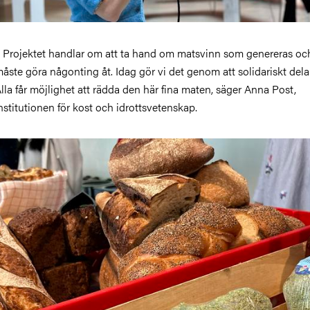
 Projektet handlar om att ta hand om matsvinn som genereras oc
åste göra någonting åt. Idag gör vi det genom att solidariskt del
lla får möjlighet att rädda den här fina maten, säger Anna Post,
nstitutionen för kost och idrottsvetenskap.
ild