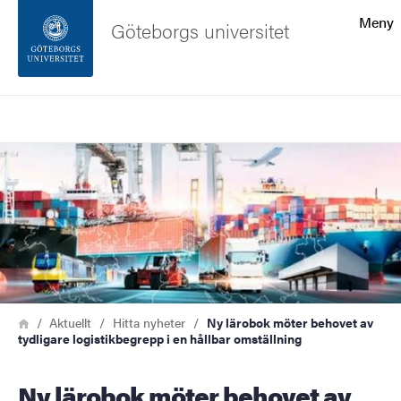
Sökfunktionen
Meny
Göteborgs universitet
Sidfoten
Sök
Kontakta universitetet
Bild
Om webbplatsen
Länkstig
Hem
Aktuellt
Hitta nyheter
Ny lärobok möter behovet av
tydligare logistikbegrepp i en hållbar omställning
Ny lärobok möter behovet av