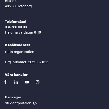
Box 100
405 30 Göteborg
Telefonväxel
031-786 00 00
Helgfria vardagar 8-16
Besöksadress
Hitta organisation
Org. nummer: 202100-3153
Våra kanaler
facebook
linkedin
youtube
instagram
Genvägar
(Extern länk)
Studentportalen