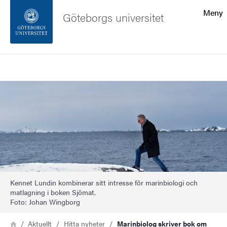
Sökfunktionen
Meny
Göteborgs universitet
Sidfoten
Sök
Kontakta universitetet
Bild
Om webbplatsen
Kennet Lundin kombinerar sitt intresse för marinbiologi och
matlagning i boken Sjömat.
Foto: Johan Wingborg
Länkstig
Hem
Aktuellt
Hitta nyheter
Marinbiolog skriver bok om