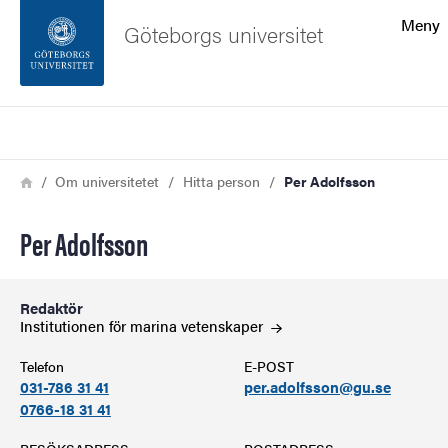
Sökfunktionen
Meny
Göteborgs universitet
Sidfoten
Sök
Kontakta universitetet
Länkstig
Hem
Om universitetet
Hitta person
Per Adolfsson
Om webbplatsen
Per Adolfsson
Redaktör
Institutionen för marina
vetenskaper
Telefon
E-POST
031-786 31 41
per.adolfsson@gu.se
0766-18 31 41