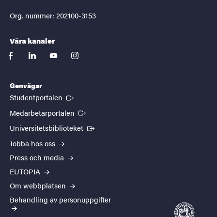
Org. nummer: 202100-3153
Våra kanaler
facebook
linkedin
youtube
instagram
Genvägar
(Extern länk)
Studentportalen
(Extern länk)
Medarbetarportalen
(Extern länk)
Universitetsbiblioteket
Jobba hos oss
Press och media
EUTOPIA
Om webbplatsen
Behandling av personuppgifter