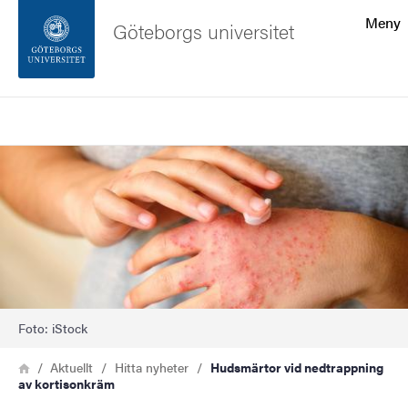
Sökfunktionen
Meny
Göteborgs universitet
Sidfoten
Sök
Kontakta universitetet
Bild
Om webbplatsen
Foto: iStock
Länkstig
Hem
Aktuellt
Hitta nyheter
Hudsmärtor vid nedtrappning
av kortisonkräm