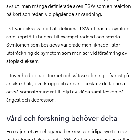
avslut, men många definierade även TSW som en reaktion
på kortison redan vid pågående användning.
Det var också vanligt att definiera TSW utifrån de symtom
som uppstått i huden, till exempel rodnad och smärta.
Symtomen som beskrevs varierade men liknade i stor
utsträckning de symptom som man ser vid försämring av
atopiskt eksem.
Utöver hudrodnad, torrhet och vätskebildning – främst på
ansikte, hals, överkropp och armar – beskrev deltagarna
också sömnstörningar till följd av klåda samt tecken på
ångest och depression.
Vård och forskning behöver delta
En majoritet av deltagarna beskrev samtidiga symtom av
både atopiskt eksem och TSW. Kortisonkräm angavs oftast