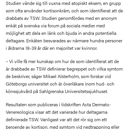
Studien vände sig till vuxna med atopiskt eksem, en grupp
som ofta använder kortisonkräm, och som identifierat att de
drabbats av TSW. Studien genomfördes med en anonym
enkät på svenska via forum på sociala medier med
möjlighet att dela en länk och bjuda in andra potentiella
deltagare. Enkäten besvarades av närmare hundra personer
i åldrarna 18-39 år där en majoritet var kvinnor.
– Vi ville få mer kunskap om hur de som identifierat att de
är drabbade av TSW definierar begreppet och vilka symtom
de beskriver, säger Mikael Alsterholm, som forskar vid
Göteborgs universitet och är överläkare inom hud- och
könssjukvård på Sahlgrenska Universitetssjukhuset.
Resultaten som publiceras i tidskriften Acta Dermato-
Venereologica visar att det varierade hur deltagarna
definierade TSW. Vanligast var att det rör sig om ett
beroende av kortison, med symtom vid nedtrappning eller