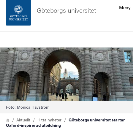
Sökfunktionen
Meny
Göteborgs universitet
Sidfoten
Sök
Kontakta universitetet
Bild
Om webbplatsen
Foto: Monica Havström
Länkstig
Hem
Aktuellt
Hitta nyheter
Göteborgs universitet startar
Oxford-inspirerad utbildning