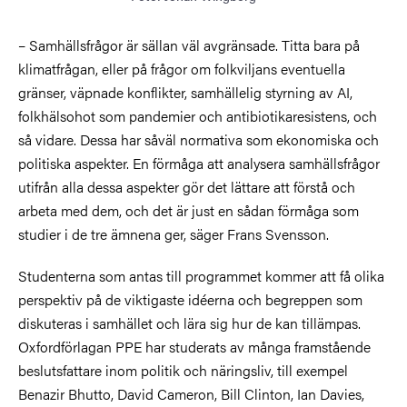
– Samhällsfrågor är sällan väl avgränsade. Titta bara på
klimatfrågan, eller på frågor om folkviljans eventuella
gränser, väpnade konflikter, samhällelig styrning av AI,
folkhälsohot som pandemier och antibiotikaresistens, och
så vidare. Dessa har såväl normativa som ekonomiska och
politiska aspekter. En förmåga att analysera samhällsfrågor
utifrån alla dessa aspekter gör det lättare att förstå och
arbeta med dem, och det är just en sådan förmåga som
studier i de tre ämnena ger, säger Frans Svensson.
Studenterna som antas till programmet kommer att få olika
perspektiv på de viktigaste idéerna och begreppen som
diskuteras i samhället och lära sig hur de kan tillämpas.
Oxfordförlagan PPE har studerats av många framstående
beslutsfattare inom politik och näringsliv, till exempel
Benazir Bhutto, David Cameron, Bill Clinton, Ian Davies,