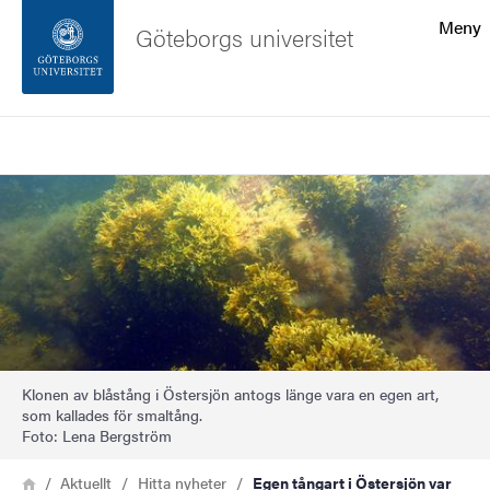
Sökfunktionen
Meny
Göteborgs universitet
Sidfoten
Sök
Kontakta universitetet
Bild
Om webbplatsen
Klonen av blåstång i Östersjön antogs länge vara en egen art,
som kallades för smaltång.
Foto: Lena Bergström
Länkstig
Hem
Aktuellt
Hitta nyheter
Egen tångart i Östersjön var