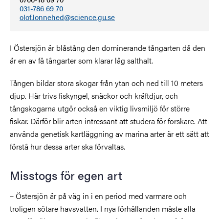
031-786 69 70
olof.lonnehed@science.gu.se
I Östersjön är blåstång den dominerande tångarten då den
är en av få tångarter som klarar låg salthalt.
Tången bildar stora skogar från ytan och ned till 10 meters
djup. Här trivs fiskyngel, snäckor och kräftdjur, och
tångskogarna utgör också en viktig livsmiljö för större
fiskar. Därför blir arten intressant att studera för forskare. Att
använda genetisk kartläggning av marina arter är ett sätt att
förstå hur dessa arter ska förvaltas.
Misstogs för egen art
– Östersjön är på väg in i en period med varmare och
troligen sötare havsvatten. I nya förhållanden måste alla