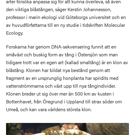
arter försöka anpassa sig för att kunna överleva, så även
den viktiga blåstången, säger Kerstin Johannesson,
professor i marin ekologi vid Göteborgs universitet och en
av huvudförfattarna till en ny studie i tidskriften Molecular
Ecology.
Forskarna har genom DNA-sekvensering funnit att en
småväxt och buskig form av tång i Östersjön som man
tidigare trott var en egen art (kallad smaltång) är en klon av
blåstång. Klonen har bildat nya bestånd genom att
fragment av en ursprunglig honplanta har spridits med
vattenströmmarna och växt upp till nya tångindivider.
Klonen breder ut sig över mer än 500 km av kusten i
Bottenhavet, från Öregrund i Uppland till strax söder om
Umeå, och kan vara världens största klon.