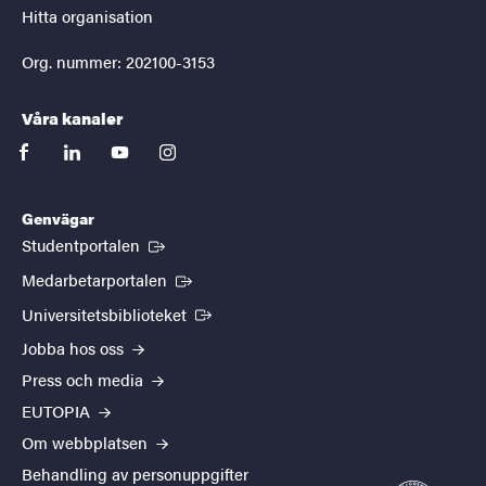
Hitta organisation
Org. nummer: 202100-3153
Våra kanaler
facebook
linkedin
youtube
instagram
Genvägar
(Extern länk)
Studentportalen
(Extern länk)
Medarbetarportalen
(Extern länk)
Universitetsbiblioteket
Jobba hos oss
Press och media
EUTOPIA
Om webbplatsen
Behandling av personuppgifter