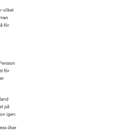
 vilket
 man
å för
 Persson
t för
er
nland
et på
son igen:
ress ökar