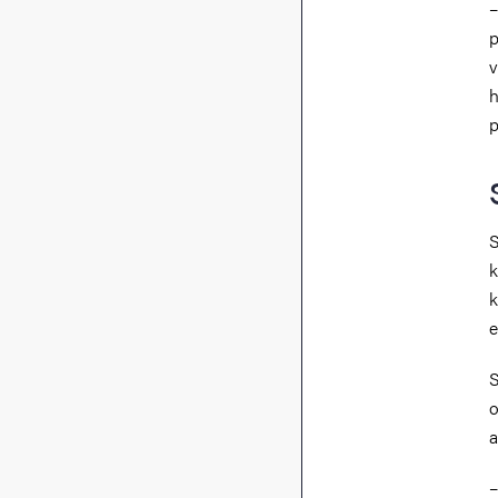
–
p
v
h
p
S
k
k
e
S
o
a
–