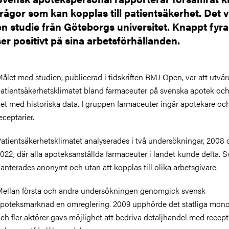
frågor som kan kopplas till patientsäkerhet. Det v
en studie från Göteborgs universitet. Knappt fyra 
ser positivt på sina arbetsförhållanden.
ålet med studien, publicerad i tidskriften BMJ Open, var att utvär
atientsäkerhetsklimatet bland farmaceuter på svenska apotek och
et med historiska data. I gruppen farmaceuter ingår apotekare oc
eceptarier.
atientsäkerhetsklimatet analyserades i två undersökningar, 2008 
022, där alla apoteksanställda farmaceuter i landet kunde delta. 
anterades anonymt och utan att kopplas till olika arbetsgivare.
ellan första och andra undersökningen genomgick svensk
poteksmarknad en omreglering. 2009 upphörde det statliga mon
ch fler aktörer gavs möjlighet att bedriva detaljhandel med recep