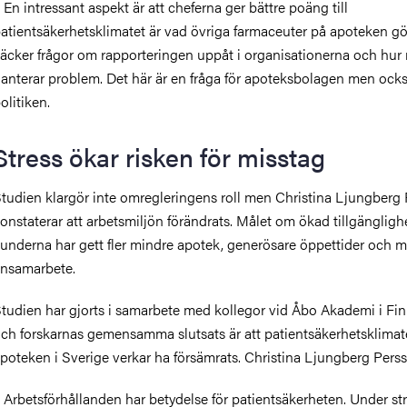
 En intressant aspekt är att cheferna ger bättre poäng till
atientsäkerhetsklimatet är vad övriga farmaceuter på apoteken gör
äcker frågor om rapporteringen uppåt i organisationerna och hur
anterar problem. Det här är en fråga för apoteksbolagen men ocks
olitiken.
Stress ökar risken för misstag
tudien klargör inte omregleringens roll men Christina Ljungberg
onstaterar att arbetsmiljön förändrats. Målet om ökad tillgänglighe
underna har gett fler mindre apotek, generösare öppettider och m
nsamarbete.
tudien har gjorts i samarbete med kollegor vid Åbo Akademi i Fi
ch forskarnas gemensamma slutsats är att patientsäkerhetsklimat
poteken i Sverige verkar ha försämrats. Christina Ljungberg Pers
 Arbetsförhållanden har betydelse för patientsäkerheten. Under st