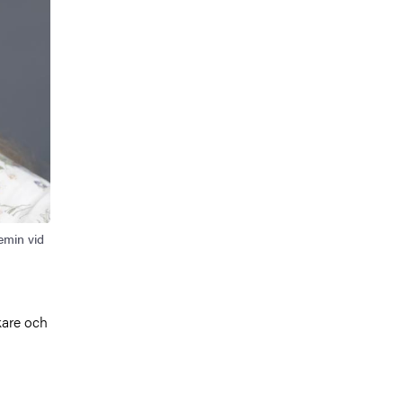
emin vid
kare och