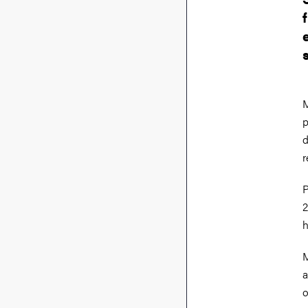
M
p
d
r
P
2
h
M
a
o