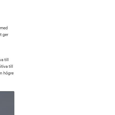
t med
t ger
a till
iva till
en högre