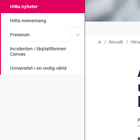
Hitta nyheter
Hitta evenemang
Undermeny för Pressrum
Pressrum
Länkstig
Hem
Aktuellt
Hitt
Incidenten i lärplattformen
Canvas
Apo
Universitet i en orolig värld
P