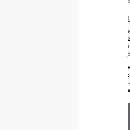
o
N
2
f
j
B
s
s
a