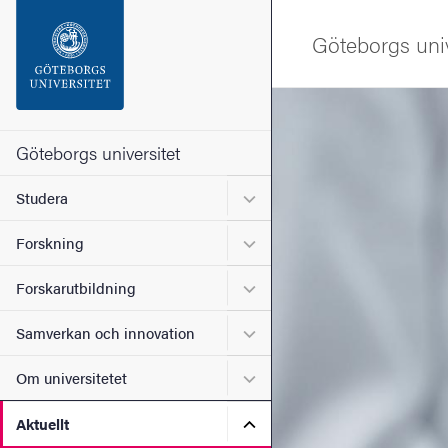
Sökfunktionen
Göteborgs univ
Sidfoten
Bild
Kontakta universitetet
Göteborgs universitet
Undermeny för Studera
Studera
Om webbplatsen
Undermeny för Forskning
Forskning
Undermeny för Forskarutbi
Forskarutbildning
Undermeny för Samverkan 
Samverkan och innovation
Undermeny för Om universi
Om universitetet
Undermeny för Aktuellt
Aktuellt