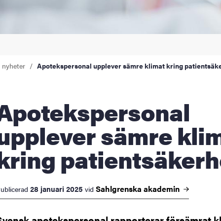
a nyheter
Apotekspersonal upplever sämre klimat kring patientsäk
tekspersonal
upplever sämre kli
kring patientsäkerh
Sahlgrenska
akademin
28 januari 2025
ublicerad
vid
Svensk apotekspersonal rapporterar försämrat kl