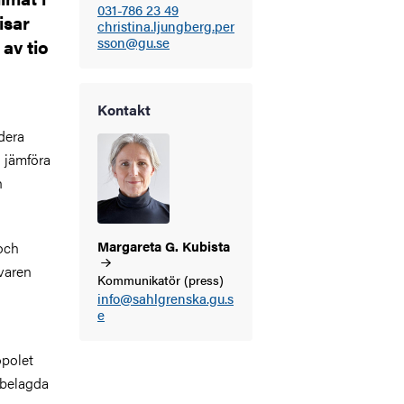
031-786 23 49
isar
christina.ljungberg.per
sson@gu.se
av tio
Kontakt
dera
 jämföra
h
Margareta G.
Kubista
och
Svaren
Kommunikatör (press)
info@sahlgrenska.gu.s
e
opolet
tbelagda