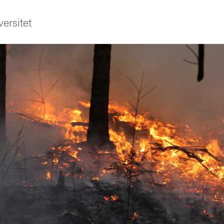
ersitet
ldning
och innovation
tetet