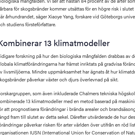
iologiska mångfalden. Vi ser att nästan 84 procent av de arter so
årbara för skogsbränder kommer utsättas för en högre risk i slutet
är århundrandet, säger Xiaoye Yang, forskare vid Göteborgs univer
ch studiens försteförfattare.
Kombinerar 13 klimatmodeller
idigare forskning på hur den biologiska mångfalden drabbas av d
lobala klimatförändringarna har främst inriktats på gradvisa förän
v livsmiljöerna. Mindre uppmärksamhet har ägnats åt hur klimatd
kogsbränder påverkar växter och djurs överlevnad på sikt.
orskargruppen, som även inkluderade Chalmers tekniska högskol
ombinerade 13 klimatmodeller med en metod baserad på maskini
ör att prognostisera förändringar i brända arealer och brandsäson
ängd fram till slutet av detta sekel. Därefter utvärderade de hur de
örändringar påverkar risken för arter världen över utifrån en röd lis
rganisationen IUSN (International Union for Conservation of Natu