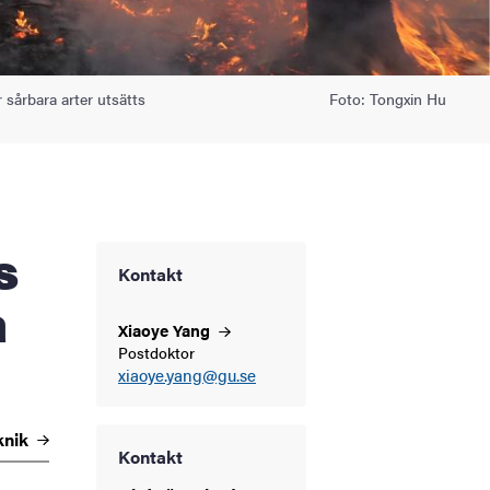
r sårbara arter utsätts
Foto: Tongxin Hu
Kontakt
a
Xiaoye
Yang
Postdoktor
xiaoye.yang@gu.se
knik
Kontakt