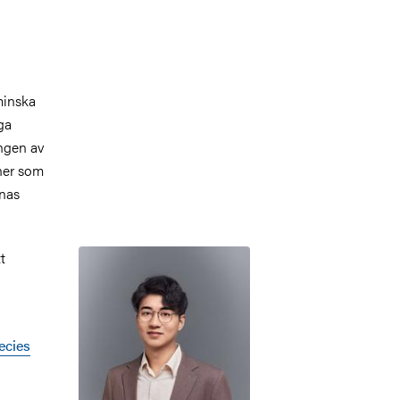
minska
ga
ingen av
ner som
nas
Bild
t
ecies