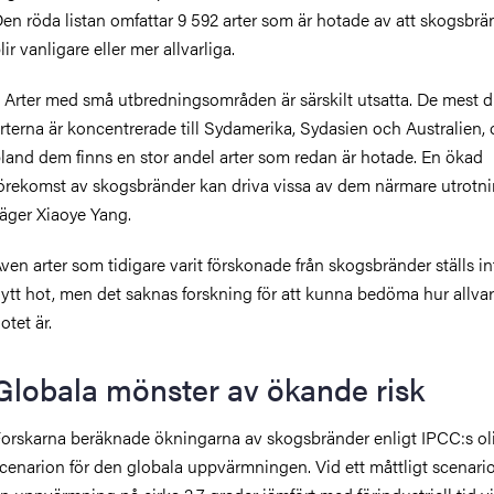
en röda listan omfattar 9 592 arter som är hotade av att skogsbr
lir vanligare eller mer allvarliga.
 Arter med små utbredningsområden är särskilt utsatta. De mest 
rterna är koncentrerade till Sydamerika, Sydasien och Australien,
land dem finns en stor andel arter som redan är hotade. En ökad
örekomst av skogsbränder kan driva vissa av dem närmare utrotni
äger Xiaoye Yang.
ven arter som tidigare varit förskonade från skogsbränder ställs inf
ytt hot, men det saknas forskning för att kunna bedöma hur allvar
otet är.
Globala mönster av ökande risk
orskarna beräknade ökningarna av skogsbränder enligt IPCC:s ol
cenarion för den globala uppvärmningen. Vid ett måttligt scenar