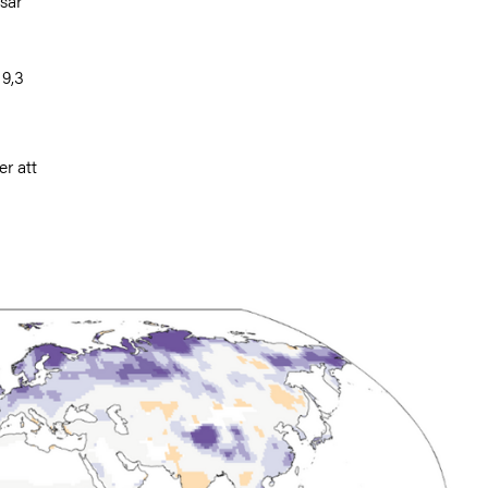
sar
 9,3
r att