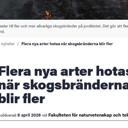
der till fler och mer allvarliga skogsbränder på jordklotet. Det gör att fle
nd.
a nyheter
Flera nya arter hotas när skogsbränderna blir fler
nya arter hotas
när skogsbrändern
blir fler
Fakulteten för naturvetenskap och
te
6 april 2026
ublicerad
vid