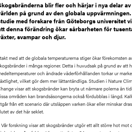
Skogsbränderna blir fler och härjar i nya delar av
världen på grund av den globala uppvärmningen.
studie med forskare från Göteborgs universitet v
att denna förändring ökar sårbarheten för tusent
växter, svampar och djur.
 takt med att de globala temperaturerna stiger ökar förekomsten a
kogsbränder i många regioner. Detta i huvudsak på grund av att 
edeltemperaturer och ändrade väderförhållanden torkar ur marke
äxtlighet, vilket gör dem mer lättantändliga. Studien i Nature Cli
hange visar att skogsbränder kan bryta ut närmare polerna än tidi
issa områden kan brandsäsongerna också fördubblas i längd. Kal
tgår från ett scenario där utsläppen varken ökar eller minskar drasti
lutet av det här seklet.
 Vår forskning visar att skogsbränder utgör ett allt större hot mot