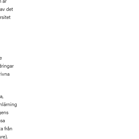
m är
 av det
sitet
e
dringar
rivna
a,
nlärning
gens
ssa
ta från
re).