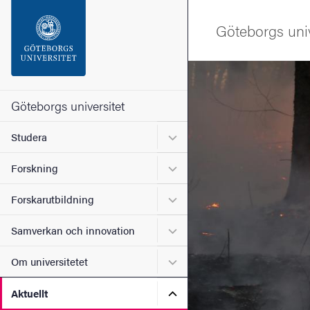
Sökfunktionen
Göteborgs univ
Sidfoten
Bild
Kontakta universitetet
Göteborgs universitet
Undermeny för Studera
Studera
Om webbplatsen
Undermeny för Forskning
Forskning
Undermeny för Forskarutbi
Forskarutbildning
Undermeny för Samverkan 
Samverkan och innovation
Undermeny för Om universi
Om universitetet
Undermeny för Aktuellt
Aktuellt