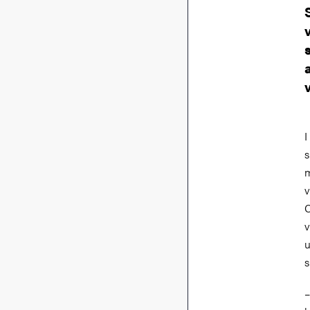
I
s
m
v
C
v
u
s
–