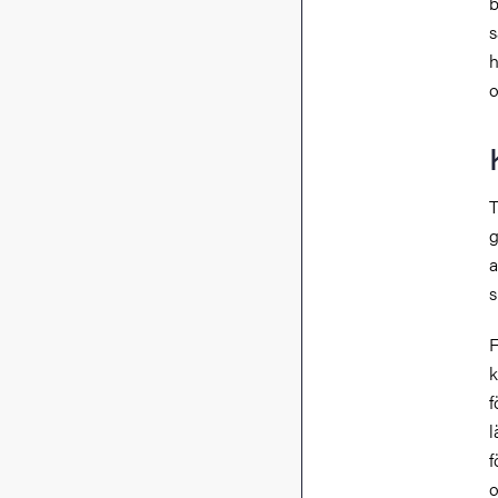
b
s
h
o
T
g
a
s
F
k
f
l
f
o