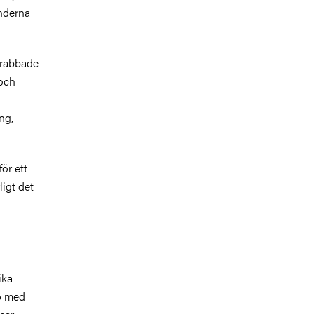
änderna
drabbade
 och
ng,
ör ett
ligt det
ika
io med