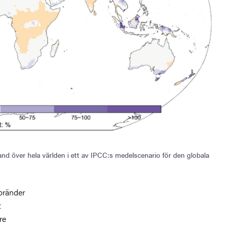
d över hela världen i ett av IPCC:s medelscenario för den globala
sbränder
t
re