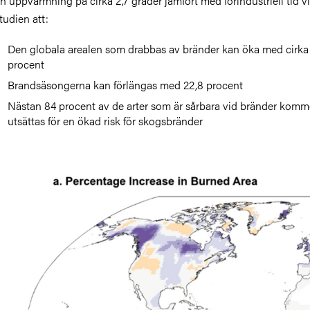
n uppvärmning på cirka 2,7 grader jämfört med förindustriell tid vi
tudien att:
Den globala arealen som drabbas av bränder kan öka med cirka
procent
Brandsäsongerna kan förlängas med 22,8 procent
Nästan 84 procent av de arter som är sårbara vid bränder komme
utsättas för en ökad risk för skogsbränder
ild