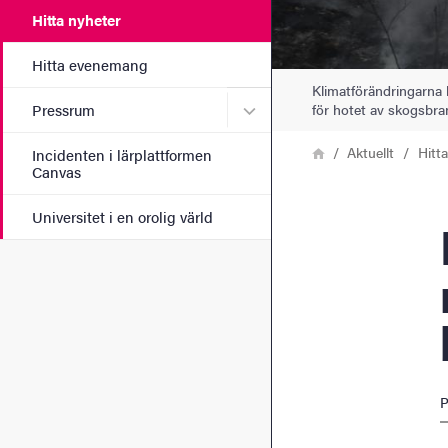
Hitta nyheter
Hitta evenemang
Klimatförändringarna le
Undermeny för Pressrum
för hotet av skogsbra
Pressrum
Länkstig
Hem
Aktuellt
Hitt
Incidenten i lärplattformen
Canvas
Universitet i en orolig värld
Flera 
P