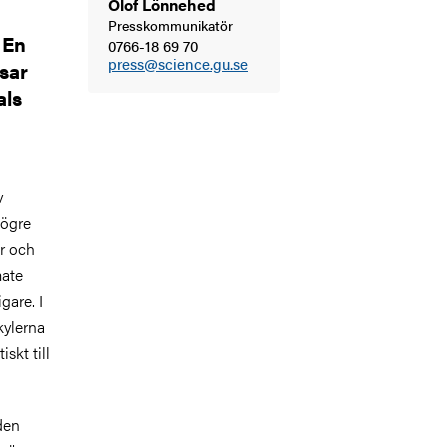
Olof Lönnehed
Presskommunikatör
 En
0766-18 69 70
press@science.gu.se
isar
als
v
högre
r och
mate
gare. I
kylerna
skt till
 den