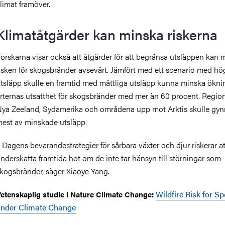
limat framöver.
Klimatåtgärder kan minska riskerna
orskarna visar också att åtgärder för att begränsa utsläppen kan 
isken för skogsbränder avsevärt. Jämfört med ett scenario med hö
tsläpp skulle en framtid med måttliga utsläpp kunna minska ökn
rternas utsatthet för skogsbränder med mer än 60 procent. Regio
ya Zeeland, Sydamerika och områdena upp mot Arktis skulle gyn
est av minskade utsläpp.
 Dagens bevarandestrategier för sårbara växter och djur riskerar at
nderskatta framtida hot om de inte tar hänsyn till störningar som
kogsbränder, säger Xiaoye Yang.
Wildfire Risk for Sp
etenskaplig studie i Nature Climate Change:
nder Climate Change