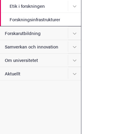
Undermeny för Etik i forsk
Etik i forskningen
Forskningsinfrastrukturer
Undermeny för Forskarutbi
Forskarutbildning
Undermeny för Samverkan 
Samverkan och innovation
Undermeny för Om universi
Om universitetet
Undermeny för Aktuellt
Aktuellt