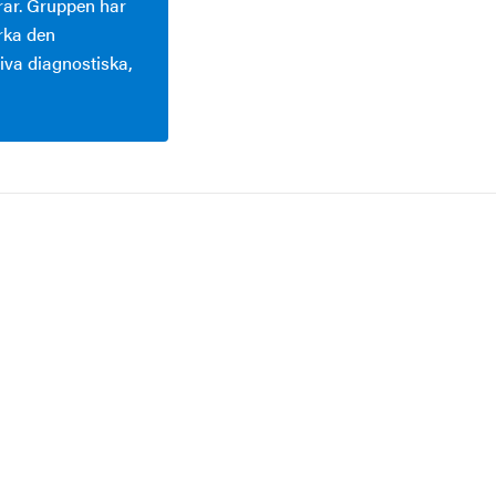
rar. Gruppen har
ärka den
va diagnostiska,