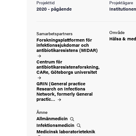
Projekttid
Projektägare
ningen
2020 - pågående
Institutione
Område
ldning
Samarbetspartners
Hälsa &
med
Forskningsplattformen för
infektionssjukdomar och
och innovation
antibiotikaresistens
(MIDAR)
tetet
Centrum för
antibiotikaresistensforskning,
CARe, Göteborgs
universitet
GRIN (General practice
Research on Infections
Network, formerly General
practic…
Ämne
Allmänmedicin
Infektionsmedicin
Medicinsk
laboratorieteknik