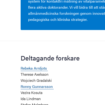
system för kontaktfri mätning av vitalparamet
flera aktiva doktorander. Vi vill bidra till att st
allmänmedicinska forskningen genom innovati
pedagogiska och kliniska strategier.
Deltagande forskare
Rebeka Arnljots
Therese Axelsson
Wojciech Gradalski
Ronny Gunnarsson
Vezira Kosuta
Ida Lindman
Stefan Malmberg