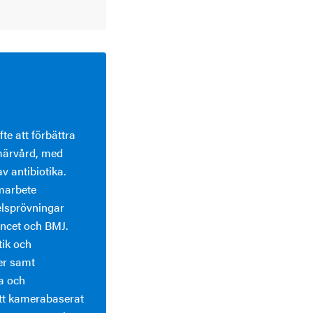
te att förbättra
imärvård, med
 antibiotika.
amarbete
elsprövningar
ancet och BMJ.
tik och
er samt
a och
tt kamerabaserat