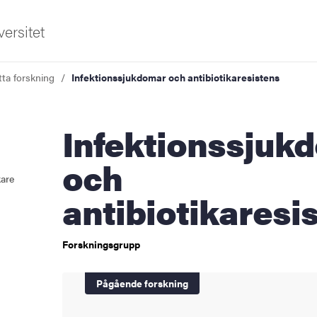
ersitet
tta forskning
Infektionssjukdomar och antibiotikaresistens
Infektionssjukdomar
och
kare
antibiotikaresi
sområden
Forskningsgrupp
Pågående forskning