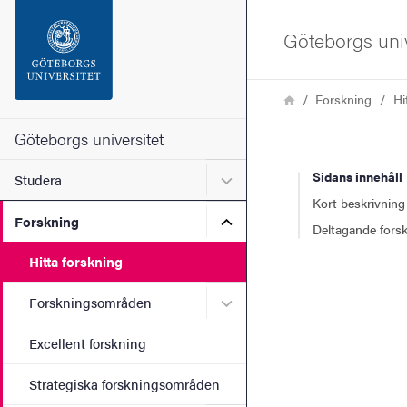
Sökfunktionen
Göteborgs univ
Sidfoten
Länkstig
Hem
Forskning
Hi
Kontakta universitetet
Göteborgs universitet
Sidans innehåll
Undermeny för Studera
Studera
Om webbplatsen
Kort beskrivning
Undermeny för Forskning
Forskning
Deltagande fors
Hitta forskning
Undermeny för Forskning
Forskningsområden
Excellent forskning
Strategiska forskningsområden