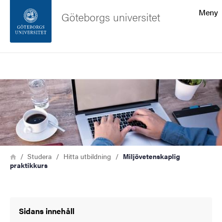
Sökfunktionen
Meny
Göteborgs universitet
Sidfoten
Sök
Kontakta universitetet
Bild
Om webbplatsen
Länkstig
Hem
Studera
Hitta utbildning
Miljövetenskaplig
praktikkurs
Sidans innehåll