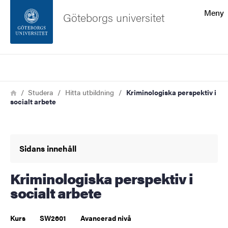
Sökfunktionen
Meny
Göteborgs universitet
Sidfoten
Sök
Kontakta universitetet
Länkstig
Hem
Studera
Hitta utbildning
Kriminologiska perspektiv i
socialt arbete
Om webbplatsen
Sidans innehåll
Kriminologiska perspektiv i
socialt arbete
Kurs
SW2601
Avancerad nivå