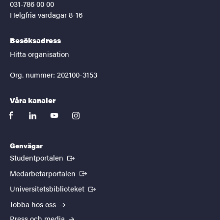
031-786 00 00
Helgfria vardagar 8-16
Besöksadress
Hitta organisation
Org. nummer: 202100-3153
Våra kanaler
facebook
linkedin
youtube
instagram
Genvägar
(Extern länk)
Studentportalen
(Extern länk)
Medarbetarportalen
(Extern länk)
Universitetsbiblioteket
Jobba hos oss
Press och media