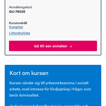
Anmälningskod
GU-79025
Kursinnehåll
Kursplan
Litteraturlista
Gå till sen
anmälan
Kort om kursen
Kursen vänder sig till yrkesverksamma i socialt
arbete, med intresse för fördjupning i frågor som
berör kriminalitet.
Under kursen behandlas teorier, perspektiv och