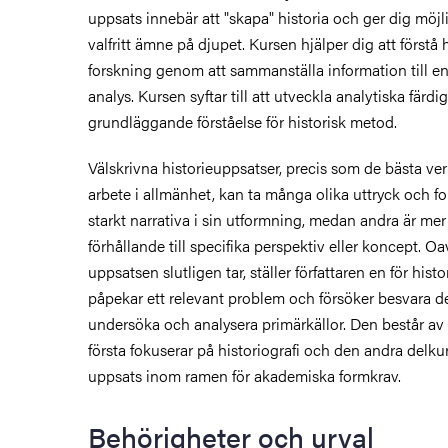
uppsats innebär att "skapa" historia och ger dig möjli
valfritt ämne på djupet. Kursen hjälper dig att förstå 
forskning genom att sammanställa information till
analys. Kursen syftar till att utveckla analytiska färdi
grundläggande förståelse för historisk metod.
Välskrivna historieuppsatser, precis som de bästa v
arbete i allmänhet, kan ta många olika uttryck och for
starkt narrativa i sin utformning, medan andra är mer
förhållande till specifika perspektiv eller koncept. Oa
uppsatsen slutligen tar, ställer författaren en för histo
påpekar ett relevant problem och försöker besvara d
undersöka och analysera primärkällor. Den består av 
första fokuserar på historiografi och den andra delku
uppsats inom ramen för akademiska formkrav.
Behörigheter och urval