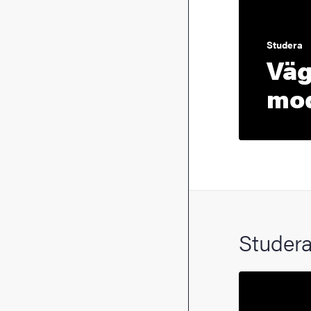
Studera
Väg
mod
Studera