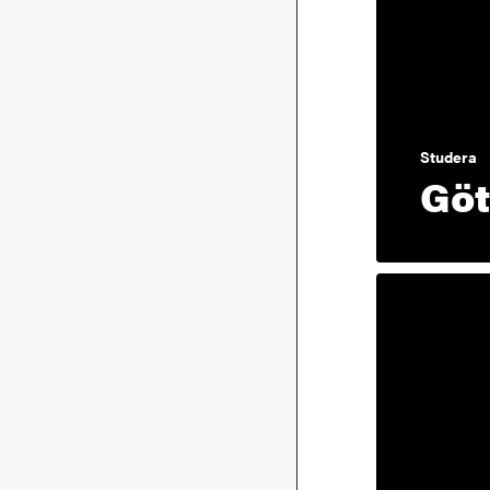
Studera
Göt