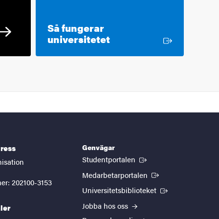
Så fungerar
Extern länk
universitetet
Genvägar
ress
(Extern länk)
Studentportalen
nisation
(Extern länk)
Medarbetarportalen
er: 202100-3153
(Extern länk)
Universitetsbiblioteket
Jobba hos oss
ler