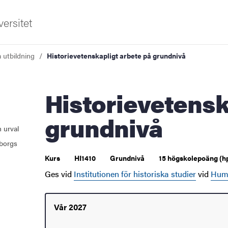
ersitet
a utbildning
Historievetenskapligt arbete på grundnivå
Historievetenskapligt arbete på
grundnivå
 urval
borgs
Kurs
HI1410
Grundnivå
15 högskolepoäng (h
Ges vid
Institutionen för historiska studier
vid
Huma
Vår 2027