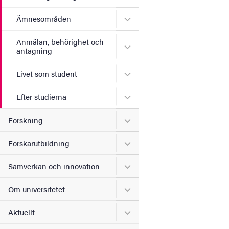
Undermeny för Ämnesomr
Ämnesområden
Anmälan, behörighet och
Undermeny för Anmälan, b
antagning
Undermeny för Livet som s
Livet som student
Undermeny för Efter studie
Efter studierna
Undermeny för Forskning
Forskning
Undermeny för Forskarutbi
Forskarutbildning
Undermeny för Samverkan 
Samverkan och innovation
Undermeny för Om universi
Om universitetet
Undermeny för Aktuellt
Aktuellt