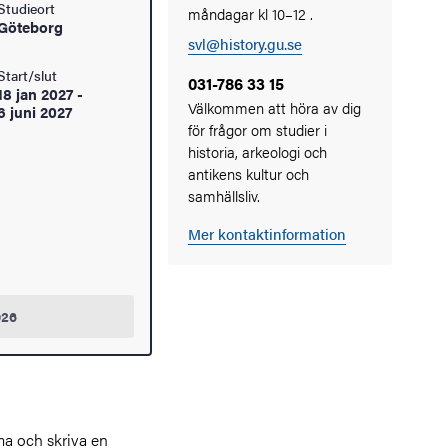
Studieort
måndagar kl 10–12 .
Göteborg
svl@history.gu.se
Start/slut
031-786 33 15
18 jan 2027
-
Välkommen att höra av dig
6 juni 2027
för frågor om studier i
historia, arkeologi och
antikens kultur och
samhällsliv.
Mer kontaktinformation
026
ma och skriva en