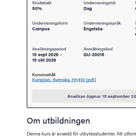
Studietakt
Undervisningstid
50%
Dag
åden
Undervisningsform
Undervisningsspråk
ehörighet och antagning
Campus
Engelska
tudent
Ansökningsperiod
Anmälningskod
15 sept 2026
-
GU-20016
rna
15 okt 2026
Kursinnehåll
Kursplan, Svenska, HI1410 (pdf)
ldning
Ansökan öppnar 15 september 2
och innovation
tetet
Om utbildningen
Denna kurs är avsedd för utbytesstudenter. Att utfor