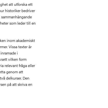
ghet att utforska ett
hur historiker bedriver
 en sammanhängande
gheter som leder till en
erken inom akademiskt
mer. Vissa texter är
 inramade i
vsett vilken form
ria relevant fråga eller
etta genom att
två delkurser. Den
rsen på att skriva en