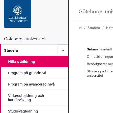
Sökfunktionen
Göteborgs univ
Sidfoten
Länkstig
Hem
Studera
Hitt
Kontakta universitetet
Göteborgs universitet
Sidans innehåll
Undermeny för Studera
Studera
Om webbplatsen
Om utbildningen
Hitta utbildning
Behörigheter och
Studera på Göte
Program på grundnivå
universitet
Program på avancerad nivå
Vidareutbildning och
karriärväxling
Studievägledning