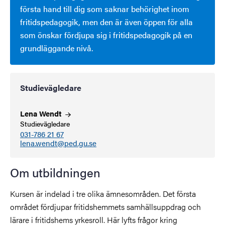
första hand till dig som saknar behörighet inom
fritidspedagogik, men den är även öppen för alla
som önskar fördjupa sig i fritidspedagogik på en
grundläggande nivå.
Studievägledare
Lena
Wendt
Studievägledare
031-786 21 67
lena.wendt@ped.gu.se
Om utbildningen
Kursen är indelad i tre olika ämnesområden. Det första
området fördjupar fritidshemmets samhällsuppdrag och
lärare i fritidshems yrkesroll. Här lyfts frågor kring