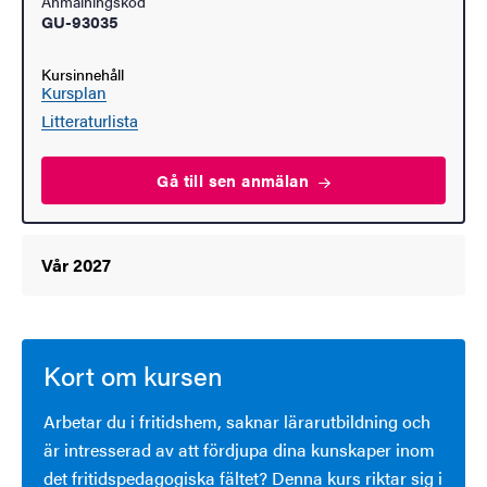
Anmälningskod
GU-93035
Kursinnehåll
Kursplan
Litteraturlista
Gå till sen
anmälan
Vår 2027
Kort om kursen
Arbetar du i fritidshem, saknar lärarutbildning och
är intresserad av att fördjupa dina kunskaper inom
det fritidspedagogiska fältet? Denna kurs riktar sig i