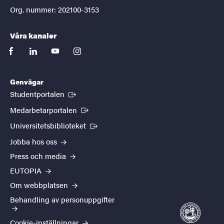
Org. nummer: 202100-3153
Våra kanaler
facebook
linkedin
youtube
instagram
Genvägar
(Extern länk)
Studentportalen
(Extern länk)
Medarbetarportalen
(Extern länk)
Universitetsbiblioteket
Jobba hos oss
Press och media
EUTOPIA
Om webbplatsen
Behandling av personuppgifter
Cookie-inställningar