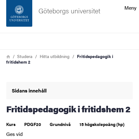
Sökfunktionen
Meny
Göteborgs universitet
Sidfoten
Sök
Kontakta universitetet
Länkstig
Hem
Studera
Hitta utbildning
Fritidspedagogik i
fritidshem 2
Om webbplatsen
Sidans innehåll
Fritidspedagogik i fritidshem 2
Kurs
PDGF20
Grundnivå
15 högskolepoäng (hp)
Ges vid