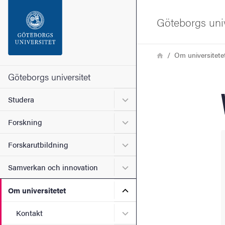
Sökfunktionen
Göteborgs univ
Sidfoten
Länkstig
Hem
Om universitete
Kontakta universitetet
Göteborgs universitet
Undermeny för Studera
Studera
Om webbplatsen
Undermeny för Forskning
Forskning
Undermeny för Forskarutbi
Forskarutbildning
Undermeny för Samverkan 
Samverkan och innovation
Undermeny för Om universi
Om universitetet
Undermeny för Kontakt
Kontakt