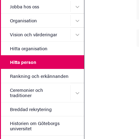
Undermeny för Jobba hos 
Jobba hos oss
Undermeny för Organisati
Organisation
Undermeny för Vision och 
Vision och värderingar
Hitta organisation
Hitta person
Rankning och erkännanden
Ceremonier och
Undermeny för Ceremonier 
traditioner
Breddad rekrytering
Historien om Göteborgs
universitet