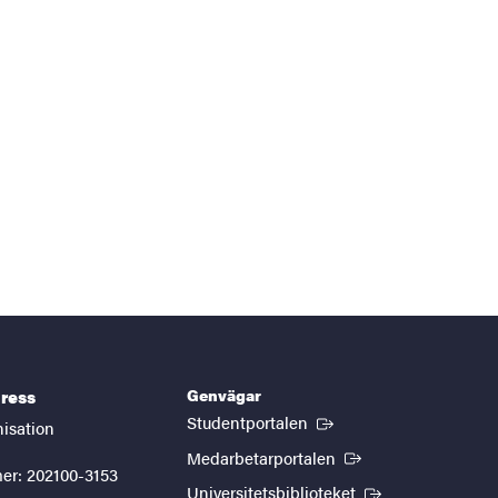
Genvägar
ress
(Extern länk)
Studentportalen
nisation
(Extern länk)
Medarbetarportalen
er: 202100-3153
(Extern länk)
Universitetsbiblioteket