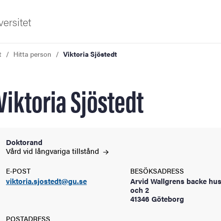
ersitet
t
Hitta person
Viktoria Sjöstedt
Viktoria Sjöstedt
ldning
Doktorand
Vård vid långvariga
tillstånd
och innovation
E-POST
BESÖKSADRESS
viktoria.sjostedt@gu.se
Arvid Wallgrens backe hus
tetet
och 2
41346 Göteborg
POSTADRESS