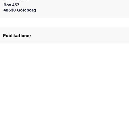
Box 457
oss
40530 Göteborg
on
värderingar
Publikationer
och traditioner