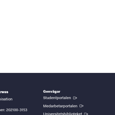
Genvägar
ress
(Extern länk)
Studentportalen
nisation
(Extern länk)
Medarbetarportalen
er: 202100-3153
(Extern länk)
Universitetsbiblioteket