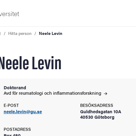
ersitet
t
Hitta person
Neele Levin
Neele Levin
ldning
Doktorand
Avd för reumatologi och
inflammationsforskning
och innovation
E-POST
BESÖKSADRESS
neele.levin@gu.se
Guldhedsgatan 10A
tetet
40530 Göteborg
POSTADRESS
Box 480