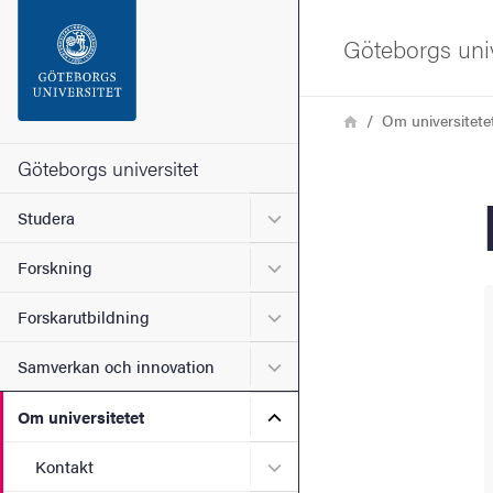
Sökfunktionen
Göteborgs univ
Sidfoten
Länkstig
Hem
Om universitete
Kontakta universitetet
Göteborgs universitet
Undermeny för Studera
Studera
Om webbplatsen
Undermeny för Forskning
Forskning
Undermeny för Forskarutbi
Forskarutbildning
Undermeny för Samverkan 
Samverkan och innovation
Undermeny för Om universi
Om universitetet
Undermeny för Kontakt
Kontakt