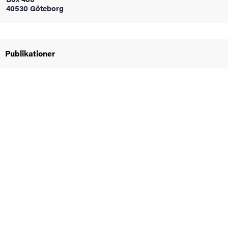
40530 Göteborg
oss
on
Publikationer
värderingar
och traditioner