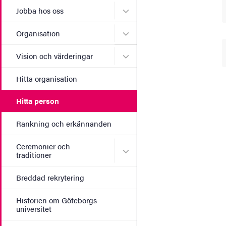
Undermeny för Jobba hos 
Jobba hos oss
Undermeny för Organisati
Organisation
Undermeny för Vision och 
Vision och värderingar
Hitta organisation
Hitta person
Rankning och erkännanden
Ceremonier och
Undermeny för Ceremonier 
traditioner
Breddad rekrytering
Historien om Göteborgs
universitet