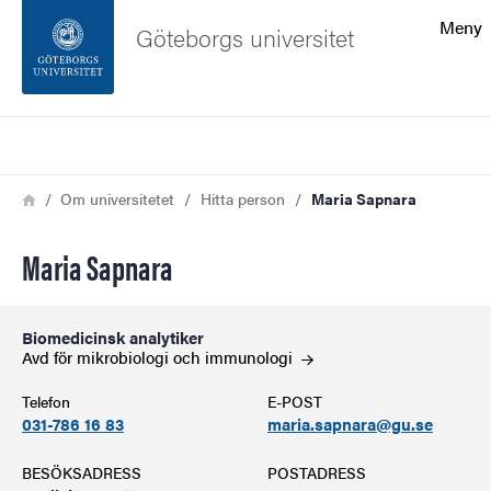
Sökfunktionen
Meny
Göteborgs universitet
Sidfoten
Sök
Kontakta universitetet
Länkstig
Hem
Om universitetet
Hitta person
Maria Sapnara
Om webbplatsen
Maria Sapnara
Biomedicinsk analytiker
Avd för mikrobiologi och
immunologi
Telefon
E-POST
031-786 16 83
maria.sapnara@gu.se
BESÖKSADRESS
POSTADRESS