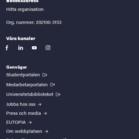
Besöksadress
Hitta organisation
Org. nummer: 202100-3153
Våra kanaler
facebook
linkedin
youtube
instagram
Genvägar
(Extern länk)
Studentportalen
(Extern länk)
Medarbetarportalen
(Extern länk)
Universitetsbiblioteket
Jobba hos oss
Press och media
EUTOPIA
Om webbplatsen