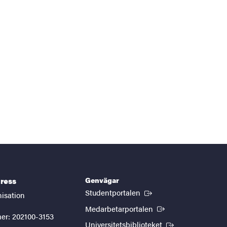
Genvägar
ress
(Extern länk)
Studentportalen
nisation
(Extern länk)
Medarbetarportalen
er: 202100-3153
(Extern länk)
Universitetsbiblioteket