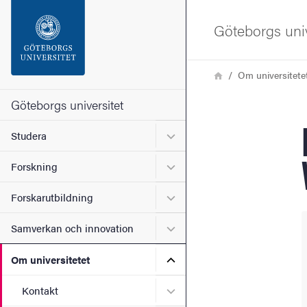
Sökfunktionen
Göteborgs univ
Sidfoten
Länkstig
Hem
Om universitete
Kontakta universitetet
Göteborgs universitet
Undermeny för Studera
Studera
Om webbplatsen
Undermeny för Forskning
Forskning
Undermeny för Forskarutbi
Forskarutbildning
Undermeny för Samverkan 
Samverkan och innovation
Undermeny för Om universi
Om universitetet
Undermeny för Kontakt
Kontakt