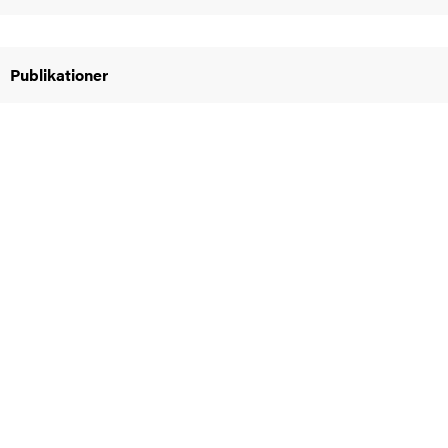
oss
on
Publikationer
värderingar
och traditioner