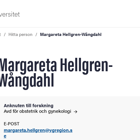
ersitet
t
Hitta person
Margareta Hellgren-Wångdahl
Margareta Hellgren-
Wångdahl
ldning
och innovation
Anknuten till forskning
Avd för obstetrik och
gynekologi
tetet
E-POST
margareta.hellgren@vgregion.s
e