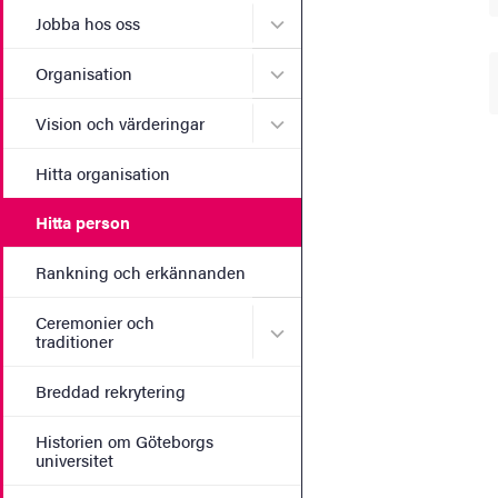
Undermeny för Jobba hos 
Jobba hos oss
Undermeny för Organisati
Organisation
Undermeny för Vision och 
Vision och värderingar
Hitta organisation
Hitta person
Rankning och erkännanden
Ceremonier och
Undermeny för Ceremonier 
traditioner
Breddad rekrytering
Historien om Göteborgs
universitet