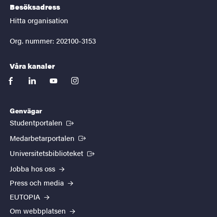
Besöksadress
Hitta organisation
Org. nummer: 202100-3153
Våra kanaler
facebook
linkedin
youtube
instagram
Genvägar
(Extern länk)
Studentportalen
(Extern länk)
Medarbetarportalen
(Extern länk)
Universitetsbiblioteket
Jobba hos oss
Press och media
EUTOPIA
Om webbplatsen