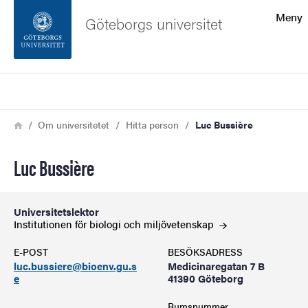
Sökfunktionen
Meny
Göteborgs universitet
Sidfoten
Sök
Kontakta universitetet
Länkstig
Hem
Om universitetet
Hitta person
Luc Bussière
Om webbplatsen
Luc Bussière
Universitetslektor
Institutionen för biologi och
miljövetenskap
E-POST
BESÖKSADRESS
luc.bussiere@bioenv.gu.s
Medicinaregatan 7 B
e
41390 Göteborg
Rumsnummer