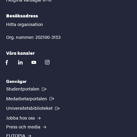
Besöksadress
Hitta organisation
Org. nummer: 202100-3153
Våra kanaler
facebook
linkedin
youtube
instagram
Genvägar
(Extern länk)
Studentportalen
(Extern länk)
Medarbetarportalen
(Extern länk)
Universitetsbiblioteket
Jobba hos oss
Press och media
EUTOPIA