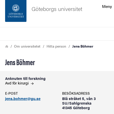
Sökfunktionen
Meny
Göteborgs universitet
Sidfoten
Sök
Kontakta universitetet
Länkstig
Hem
Om universitetet
Hitta person
Jens Böhmer
Om webbplatsen
Jens Böhmer
Anknuten till forskning
Avd för
kirurgi
E-POST
BESÖKSADRESS
jens.bohmer@gu.se
Blå stråket 5, vån 3
SU/Sahlgrenska
41345 Göteborg