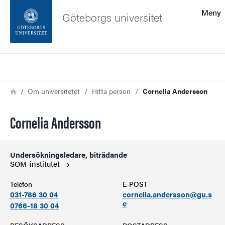
Sökfunktionen
Meny
Göteborgs universitet
Sidfoten
Sök
Kontakta universitetet
Länkstig
Hem
Om universitetet
Hitta person
Cornelia Andersson
Om webbplatsen
Cornelia Andersson
Undersökningsledare, biträdande
SOM-institutet
Telefon
E-POST
031-786 30 04
cornelia.andersson@gu.s
e
0766-18 30 04