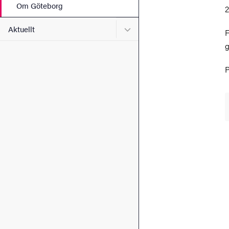
Om Göteborg
2
Undermeny för Aktuellt
Aktuellt
F
g
P