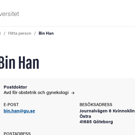
ersitet
t
Hitta person
Bin Han
Bin Han
ldning
Postdoktor
Avd för obstetrik och
gynekologi
och innovation
E-POST
BESÖKSADRESS
bin.han@gu.se
Journalvägen 6 Kvinnokli
tetet
Östra
41685 Göteborg
POSTADRESS