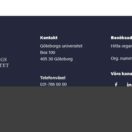
Kontakt
Besöksad
Göteborgs universitet
Hitta orga
Box 100
Org. numm
405 30 Göteborg
Våra kana
Telefonväxel
031-786 00 00
facebook
lin
Helgfria vardagar 8-16