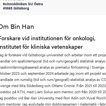
Kvinnokliniken SU Östra
oss
41685 Göteborg
on
Om Bin Han
värderingar
Forskare vid institutionen för onkologi,
Institutet för kliniska vetenskaper
ag är forskare vid Göteborgs universitet och arbetar inom ett pro
andlar om spatiotemporal (tid och rum/geografi) statistisk analys
askininlärningsbaserad analys av prematur förlossning i Sverige.
och traditioner
ktober 2023 och september 2024 arbetade jag inom ett projekt s
andlade om rumslig (tid och rum/geografi) statistisk analys av C
verige med Mia Söderberg och Ottamr Cronie. Från 2021 till 2023
ostdoc på KTH, med Liam Solus som mentor, och från 2020 till 20
ag postdoc vid Bar-Ilan University, med Ron Adin och Yuval Roi
om mentorer. Jag avslutade min doktorsexamen i matematik i febr