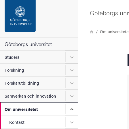
Sökfunktionen
Göteborgs univ
Sidfoten
Länkstig
Hem
Om universitete
Kontakta universitetet
Göteborgs universitet
Undermeny för Studera
Studera
Om webbplatsen
Undermeny för Forskning
Forskning
Undermeny för Forskarutbi
Forskarutbildning
Undermeny för Samverkan 
Samverkan och innovation
Undermeny för Om universi
Om universitetet
Undermeny för Kontakt
Kontakt