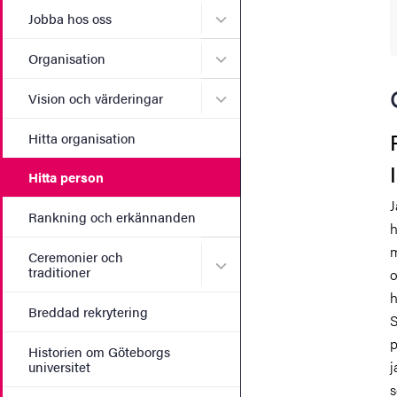
Undermeny för Jobba hos 
Jobba hos oss
Undermeny för Organisati
Organisation
Undermeny för Vision och 
Vision och värderingar
Hitta organisation
Hitta person
J
Rankning och erkännanden
h
m
Ceremonier och
Undermeny för Ceremonier 
traditioner
o
h
Breddad rekrytering
S
p
Historien om Göteborgs
j
universitet
s