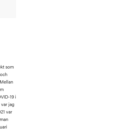
jekt som
 och
 Mellan
om
OVID-19 i
 var jag
21 var
chman
uari