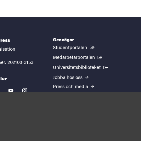
Genvägar
ress
(Extern länk)
Studentportalen
nisation
(Extern länk)
Medarbetarportalen
er: 202100-3153
(Extern länk)
Universitetsbiblioteket
Jobba hos oss
ler
Press och media
kedin
youtube
instagram
EUTOPIA
Om webbplatsen
Behandling av
personuppgifter
Cookie-inställningar
Tillgänglighetsredogörelse