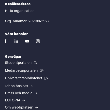
Besöksadress
Hitta organisation
Org. nummer: 202100-3153
Våra kanaler
facebook
linkedin
youtube
instagram
Genvägar
(Extern länk)
Studentportalen
(Extern länk)
Medarbetarportalen
(Extern länk)
Universitetsbiblioteket
Jobba hos oss
Press och media
EUTOPIA
Om webbplatsen