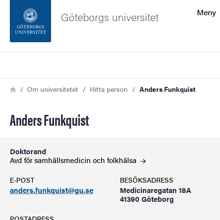
Sökfunktionen
Meny
Göteborgs universitet
Sidfoten
Sök
Kontakta universitetet
Länkstig
Hem
Om universitetet
Hitta person
Anders Funkquist
Om webbplatsen
Anders Funkquist
Doktorand
Avd för samhällsmedicin och
folkhälsa
E-POST
BESÖKSADRESS
anders.funkquist@gu.se
Medicinaregatan 18A
41390 Göteborg
POSTADRESS