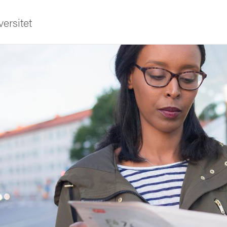
ersitet
ldning
och innovation
tetet