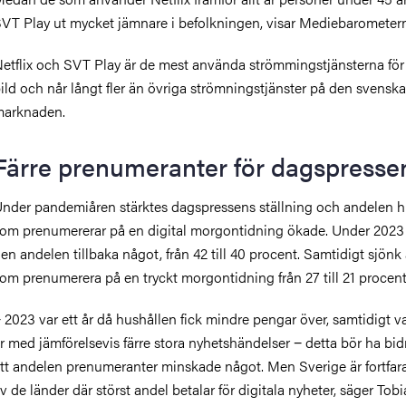
VT Play ut mycket jämnare i befolkningen, visar Mediebarometer
etflix och SVT Play är de mest använda strömmingstjänsterna för 
ild och når långt fler än övriga strömningstjänster på den svenska
arknaden.
Färre prenumeranter för dagspresse
nder pandemiåren stärktes dagspressens ställning och andelen h
om prenumererar på en digital morgontidning ökade. Under 2023
en andelen tillbaka något, från 42 till 40 procent. Samtidigt sjön
om prenumerera på en tryckt morgontidning från 27 till 21 procent
 2023 var ett år då hushållen fick mindre pengar över, samtidigt va
r med jämförelsevis färre stora nyhetshändelser − detta bör ha bidra
tt andelen prenumeranter minskade något. Men Sverige är fortfar
v de länder där störst andel betalar för digitala nyheter, säger Tobi