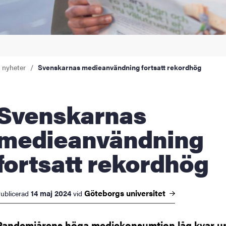
a nyheter
Svenskarnas medieanvändning fortsatt rekordhög
enskarnas
medieanvändning
fortsatt rekordhög
Göteborgs
universitet
14 maj 2024
ublicerad
vid
Pandemiårens höga mediekonsumtion låg kvar u