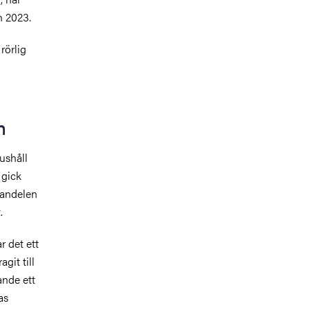
n 2023.
rörlig
n
ushåll
 gick
k andelen
.
r det ett
git till
ande ett
as