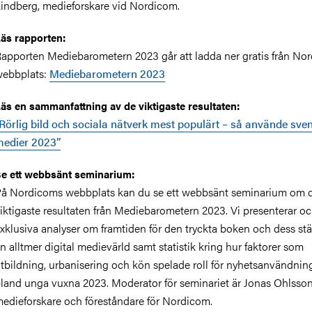
indberg, medieforskare vid Nordicom.
äs rapporten:
apporten Mediebarometern 2023 går att ladda ner gratis från No
ebbplats:
Mediebarometern 2023
äs en sammanfattning av de viktigaste resultaten:
Rörlig bild och sociala nätverk mest populärt – så använde sv
edier 2023”
e ett webbsänt seminarium:
å Nordicoms webbplats kan du se ett webbsänt seminarium om 
iktigaste resultaten från Mediebarometern 2023. Vi presenterar oc
xklusiva analyser om framtiden för den tryckta boken och dess stäl
n alltmer digital medievärld samt statistik kring hur faktorer som
tbildning, urbanisering och kön spelade roll för nyhetsanvändnin
land unga vuxna 2023.
Moderator för seminariet är Jonas Ohlsson
edieforskare och föreståndare för Nordicom.