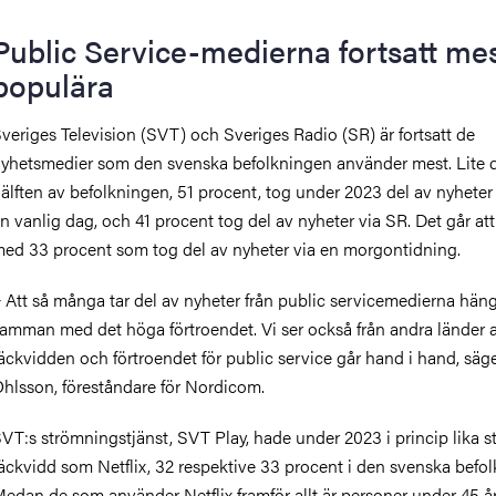
Public Service-medierna fortsatt me
populära
veriges Television (SVT) och Sveriges Radio (SR) är fortsatt de
yhetsmedier som den svenska befolkningen använder mest. Lite 
älften av befolkningen, 51 procent, tog under 2023 del av nyheter
n vanlig dag, och 41 procent tog del av nyheter via SR. Det går at
ed 33 procent som tog del av nyheter via en morgontidning.
 Att så många tar del av nyheter från public servicemedierna hän
amman med det höga förtroendet. Vi ser också från andra länder a
äckvidden och förtroendet för public service går hand i hand, säg
hlsson, föreståndare för Nordicom.
VT:s strömningstjänst, SVT Play, hade under 2023 i princip lika s
äckvidd som Netflix, 32 respektive 33 procent i den svenska befo
edan de som använder Netflix framför allt är personer under 45 år