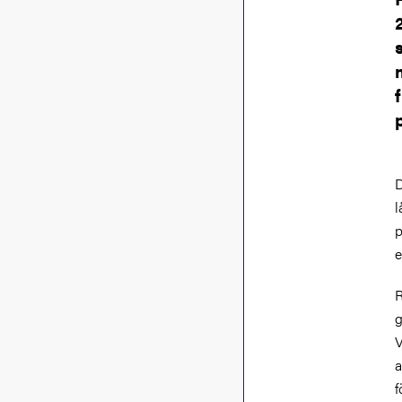
D
l
p
e
R
g
V
a
f