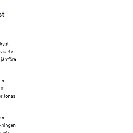
st
drygt
 via SVT
t jämföra
ger
tt
er Jonas
tor
lkningen.
, når