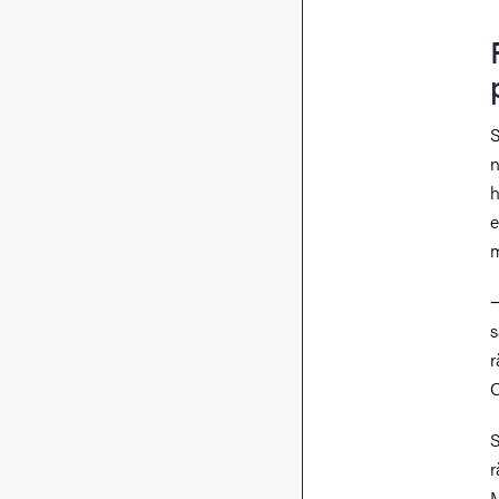
S
n
h
e
m
−
s
r
O
S
r
M