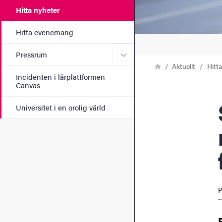
Hitta nyheter
Hitta evenemang
Undermeny för Pressrum
Pressrum
Länkstig
Hem
Aktuellt
Hitt
Incidenten i lärplattformen
Canvas
Sv
Universitet i en orolig värld
P