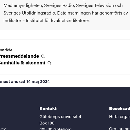
Mediemyndigheten, Sveriges Radio, Sveriges Television och
Sveriges Utbildningsradio. Datainsamlingen har genomförts av
Indikator – Institutet för kvalitetsindikatorer.
Område
Pressmeddelande
Samhälle &
ekonomi
enast ändrad
14 maj 2024
Kontakt
Besöksad
Göteborgs universitet
Hitta orga
Box 100
Org. numm
405 30 Göteborg