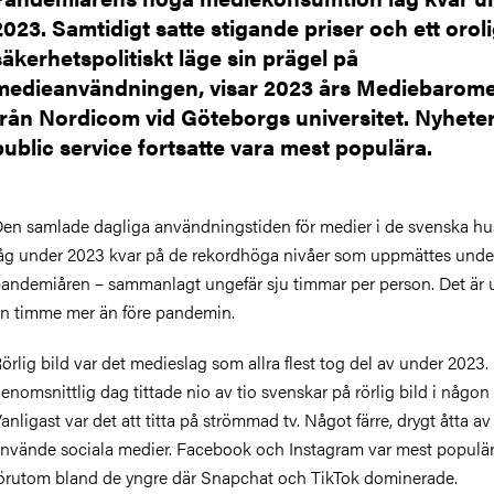
2023. Samtidigt satte stigande priser och ett oroli
säkerhetspolitiskt läge sin prägel på
medieanvändningen, visar 2023 års Mediebarome
från Nordicom vid Göteborgs universitet. Nyheter
public service fortsatte vara mest populära.
en samlade dagliga användningstiden för medier i de svenska hu
åg under 2023 kvar på de rekordhöga nivåer som uppmättes unde
andemiåren – sammanlagt ungefär sju timmar per person. Det är 
n timme mer än före pandemin.
örlig bild var det medieslag som allra flest tog del av under 2023.
enomsnittlig dag tittade nio av tio svenskar på rörlig bild i någon
anligast var det att titta på strömmad tv. Något färre, drygt åtta av 
nvände sociala medier. Facebook och Instagram var mest populär
örutom bland de yngre där Snapchat och TikTok dominerade.