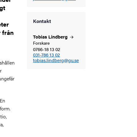
gt
Kontakt
ter
 från
Tobias
Lindberg
Forskare
0766-18 13 02
031-786 13 02
tobias.lindberg@gu.se
shållen
r
ungefär
 En
 form.
tio,
a,