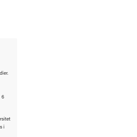
dier.
 6
sitet
s i