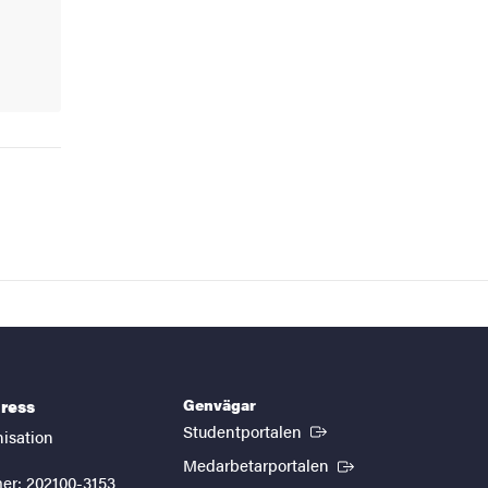
Genvägar
ress
(Extern länk)
Studentportalen
nisation
(Extern länk)
Medarbetarportalen
er: 202100-3153