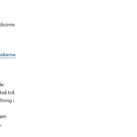
rdicoms
enskarna
de
kså två
lning i
gen
,