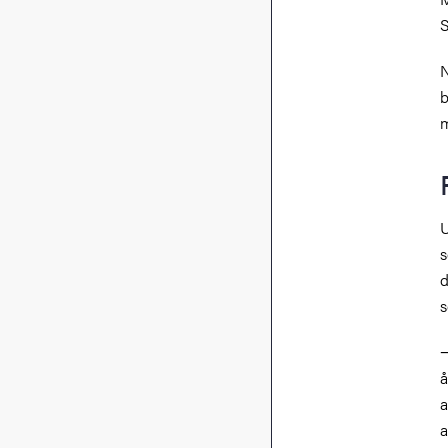
S
N
b
m
U
s
d
s
−
å
a
a