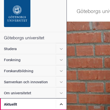
Sökfunktionen
Göteborgs univ
Sidfoten
Bild
Kontakta universitetet
Göteborgs universitet
Undermeny för Studera
Studera
Om webbplatsen
Undermeny för Forskning
Forskning
Undermeny för Forskarutbi
Forskarutbildning
Undermeny för Samverkan 
Samverkan och innovation
Undermeny för Om universi
Om universitetet
Undermeny för Aktuellt
Aktuellt