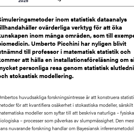
2025
Simuleringsmetoder inom statistisk dataanalys
tillhandahåller ovärderliga verktyg för att öka
kunskapen inom många områden, som till exemp
biomedicin. Umberto Picchini har nyligen blivit
utnämnd till professor i matematisk statistik och
kommer att hålla en installationsföreläsning om s
mycket personliga resa genom statistisk slutledn
och stokastisk modellering.
mbertos huvudsakliga forskningsintresse är att konstruera statist
etoder för att kvantifiera osäkerhet i stokastiska modeller, särskilt
atematiska modeller som syftar till att beskriva naturliga – fysiska
iologiska – processer som påverkas av slumpmässighet. Den mes
ans nuvarande forskning handlar om Bayesiansk inferensmetodol