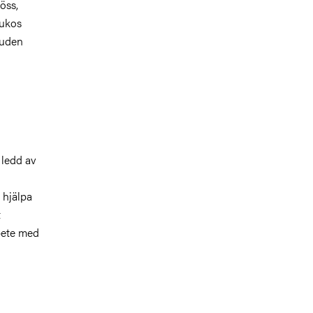
öss,
lukos
huden
 ledd av
 hjälpa
t
bete med