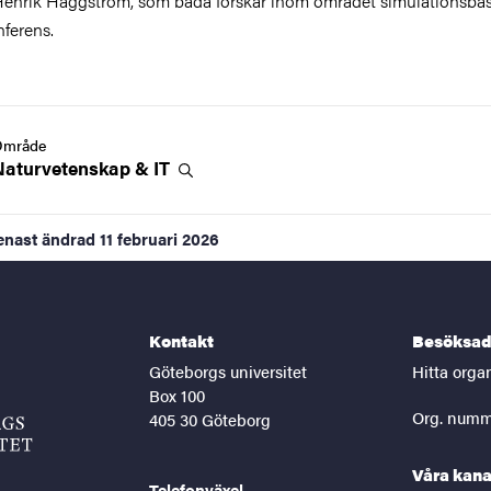
enrik Häggström, som båda forskar inom området simulationsba
nferens.
Område
Naturvetenskap &
IT
enast ändrad
11 februari 2026
Kontakt
Besöksad
Göteborgs universitet
Hitta orga
Box 100
Org. numm
405 30 Göteborg
Våra kana
Telefonväxel