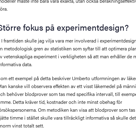
odeller måste inte bara vara exakta, utan också beräkningseffekti
öra.
Större fokus på experimentdesign?
 I framtiden skulle jag vilja vara mer involverad i experimentdesig
n metodologisk gren av statistiken som syftar till att optimera pl
v vetenskapliga experiment i verkligheten så att man erhåller de 
nformativa data.
om ett exempel på detta beskriver Umberto utformningen av läke
an kanske vill observera effekten av ett visst läkemedel på männ
ch behöver blodprover som tas med specifika intervall, till exempe
imme. Detta kräver tid, kostnader och inte minst obehag för
örsökspersonerna. Om metodiken kan visa att blodprover som tas
jätte timme i stället skulle vara tillräckligt informativa så skulle de
norm vinst totalt sett.