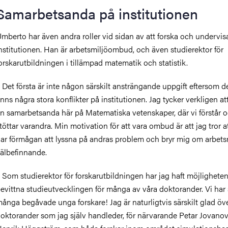
Samarbetsanda på institutionen
mberto har även andra roller vid sidan av att forska och undervis
nstitutionen. Han är arbetsmiljöombud, och även studierektor för
orskarutbildningen i tillämpad matematik och statistik.
 Det första är inte någon särskilt ansträngande uppgift eftersom de
inns några stora konflikter på institutionen. Jag tycker verkligen att
n samarbetsanda här på Matematiska vetenskaper, där vi förstår 
töttar varandra. Min motivation för att vara ombud är att jag tror a
ar förmågan att lyssna på andras problem och bryr mig om arbets
älbefinnande.
 Som studierektor för forskarutbildningen har jag haft möjligheten
evittna studieutvecklingen för många av våra doktorander. Vi har
ånga begåvade unga forskare! Jag är naturligtvis särskilt glad öv
oktorander som jag själv handleder, för närvarande Petar Jovano