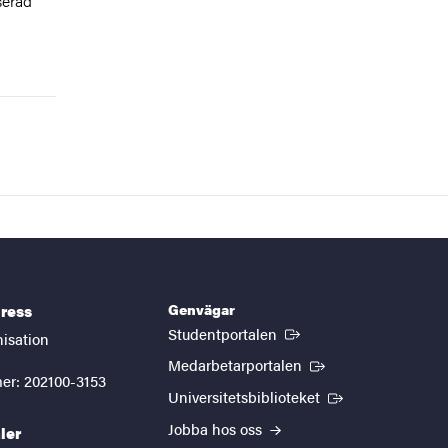
serad
Genvägar
ress
(Extern länk)
Studentportalen
nisation
(Extern länk)
Medarbetarportalen
er: 202100-3153
(Extern länk)
Universitetsbiblioteket
Jobba hos oss
ler