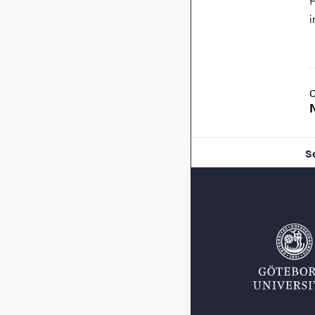
H
i
S