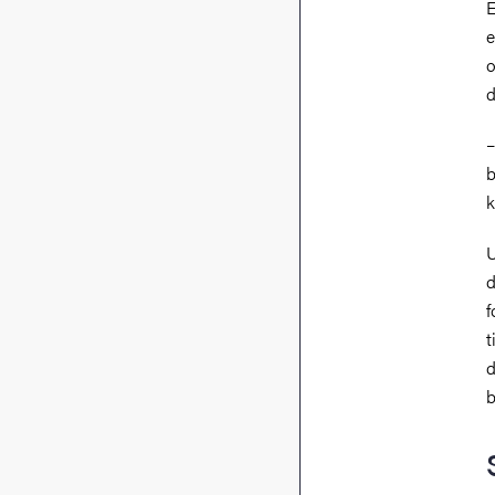
E
e
o
d
–
b
k
U
d
f
t
d
b