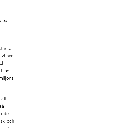
a på
t inte
 vi har
och
tt jag
miljöns
 att
 så
er de
vski och