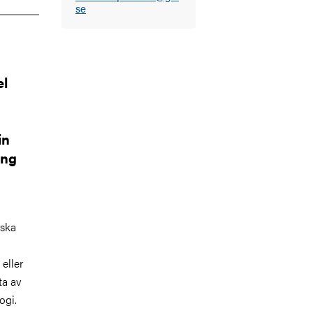
se
el
in
ing
iska
 eller
ta av
ogi.