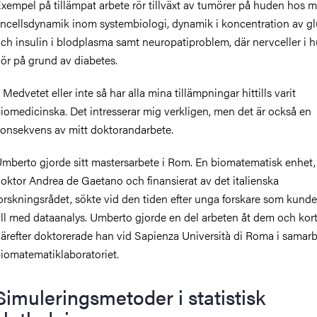
xempel på tillämpat arbete rör tillväxt av tumörer på huden hos m
ncellsdynamik inom systembiologi, dynamik i koncentration av g
ch insulin i blodplasma samt neuropatiproblem, där nervceller i 
ör på grund av diabetes.
 Medvetet eller inte så har alla mina tillämpningar hittills varit
iomedicinska. Det intresserar mig verkligen, men det är också en
onsekvens av mitt doktorandarbete.
mberto gjorde sitt mastersarbete i Rom. En biomatematisk enhet,
oktor Andrea de Gaetano och finansierat av det italienska
orskningsrådet, sökte vid den tiden efter unga forskare som kunde
ill med dataanalys. Umberto gjorde en del arbeten åt dem och kor
ärefter doktorerade han vid Sapienza Università di Roma i samar
iomatematiklaboratoriet.
Simuleringsmetoder i statistisk