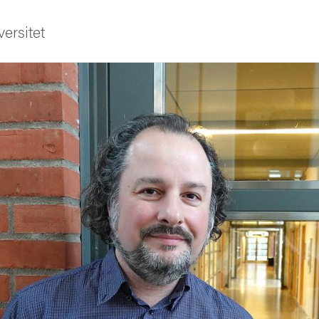
ersitet
ldning
och innovation
tetet