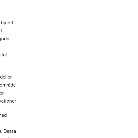
 bjudit
d
 goda
tet.
a
deller
gsområde
er
ationer.
 med
a. Dessa