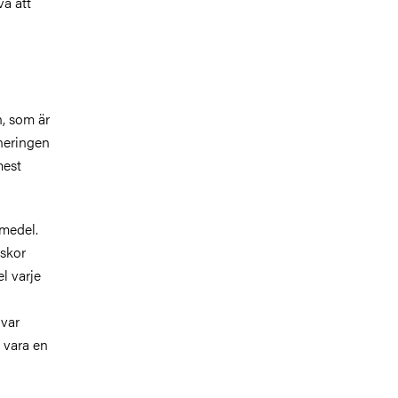
va att
n, som är
aneringen
mest
medel.
iskor
l varje
 var
t vara en