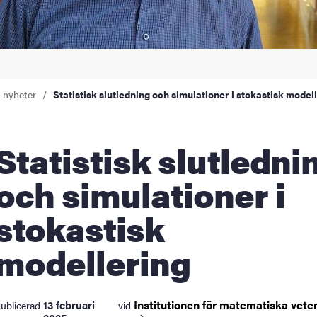
a nyheter
Statistisk slutledning och simulationer i stokastisk model
stisk slutledning
och simulationer i
stokastisk
modellering
Institutionen för matematiska
vete
13 februari
ublicerad
vid