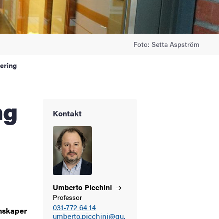
Foto: Setta Aspström
lering
Kontakt
Umberto
Picchini
Professor
031-772 64 14
nskaper
umberto.picchini@gu.