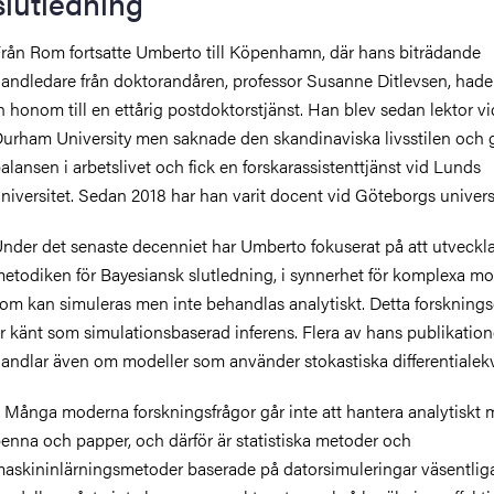
slutledning
rån Rom fortsatte Umberto till Köpenhamn, där hans biträdande
andledare från doktorandåren, professor Susanne Ditlevsen, hade
n honom till en ettårig postdoktorstjänst. Han blev sedan lektor vi
urham University men saknade den skandinaviska livsstilen och
alansen i arbetslivet och fick en forskarassistenttjänst vid Lunds
niversitet. Sedan 2018 har han varit docent vid Göteborgs universi
nder det senaste decenniet har Umberto fokuserat på att utveckl
etodiken för Bayesiansk slutledning, i synnerhet för komplexa mo
om kan simuleras men inte behandlas analytiskt. Detta forsknin
r känt som simulationsbaserad inferens. Flera av hans publikation
andlar även om modeller som använder stokastiska differentialekv
 Många moderna forskningsfrågor går inte att hantera analytiskt
enna och papper, och därför är statistiska metoder och
askininlärningsmetoder baserade på datorsimuleringar väsentlig