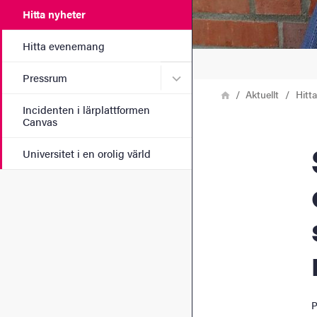
Hitta nyheter
Hitta evenemang
Undermeny för Pressrum
Pressrum
Länkstig
Hem
Aktuellt
Hitt
Incidenten i lärplattformen
Canvas
Stati
Universitet i en orolig värld
P