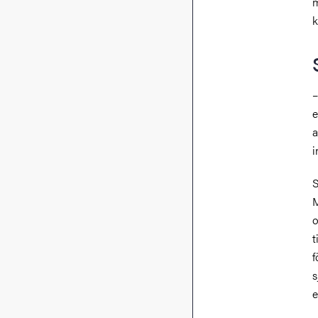
m
k
–
e
a
i
S
M
o
t
f
s
e