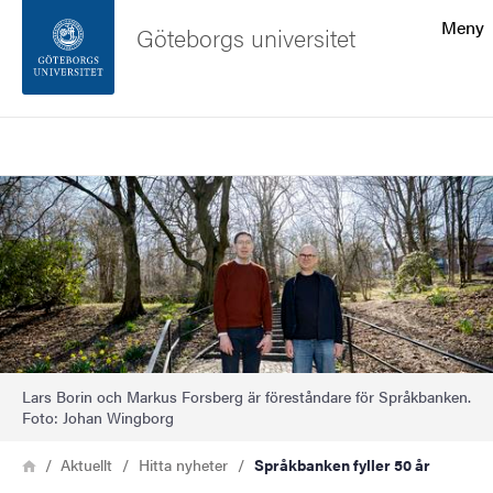
Sökfunktionen
Meny
Göteborgs universitet
Sidfoten
Sök
Kontakta universitetet
Bild
Om webbplatsen
Lars Borin och Markus Forsberg är föreståndare för Språkbanken.
Foto: Johan Wingborg
Länkstig
Hem
Aktuellt
Hitta nyheter
Språkbanken fyller 50 år