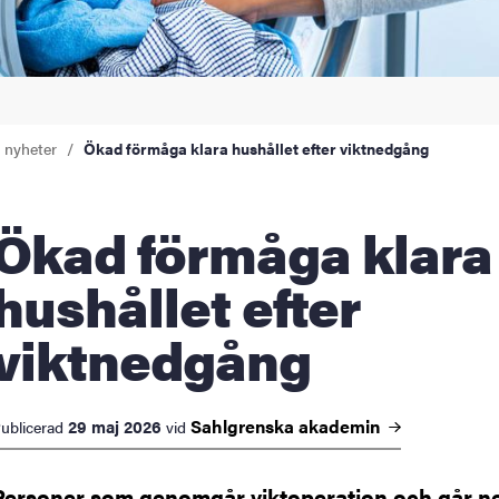
a nyheter
Ökad förmåga klara hushållet efter viktnedgång
 förmåga klara
hushållet efter
viktnedgång
Sahlgrenska
akademin
29 maj 2026
ublicerad
vid
Personer som genomgår viktoperation och går n