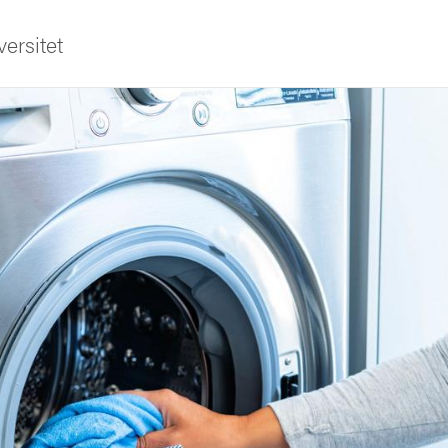
ersitet
ldning
och innovation
tetet