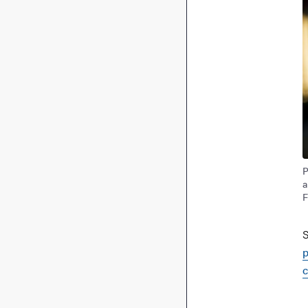
P
a
F
S
p
c