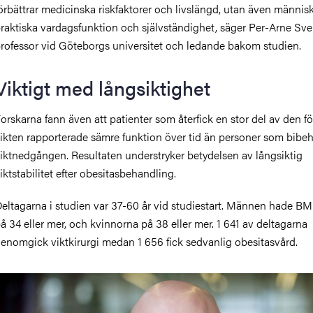
örbättrar medicinska riskfaktorer och livslängd, utan även männis
raktiska vardagsfunktion och självständighet, säger Per-Arne Sv
rofessor vid Göteborgs universitet och ledande bakom studien.
Viktigt med långsiktighet
orskarna fann även att patienter som återfick en stor del av den f
ikten rapporterade sämre funktion över tid än personer som bibeh
iktnedgången. Resultaten understryker betydelsen av långsiktig
iktstabilitet efter obesitasbehandling.
eltagarna i studien var 37-60 år vid studiestart. Männen hade BM
å 34 eller mer, och kvinnorna på 38 eller mer. 1 641 av deltagarna
enomgick viktkirurgi medan 1 656 fick sedvanlig obesitasvård.