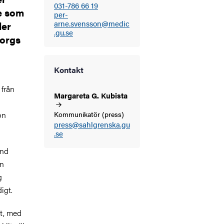
031-786 66 19
te som
per-
arne.svensson@medic
ler
.gu.se
borgs
Kontakt
 från
Margareta G.
Kubista
on
Kommunikatör (press)
press@sahlgrenska.gu
.se
and
en
g
igt.
vt, med