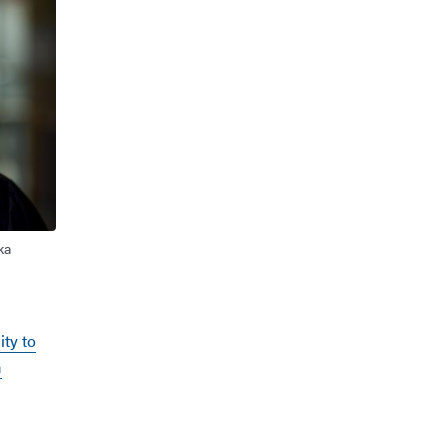
ka
ity to
a