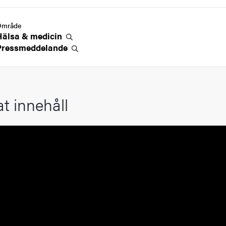
Område
Hälsa &
medicin
Pressmeddelande
at innehåll