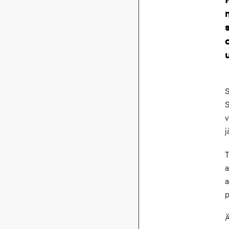
S
S
v
j
T
a
a
p
Ä