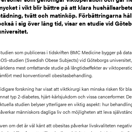
mycket i vikt blir bättre på att klara hushållsarbe
städning, tvätt och matinköp. Förbättringarna hål
också i sig över lång tid, visar en studie vid Göte
universitet.
tudien som publiceras i tidskriften BMC Medicine bygger på data
OS-studien (Swedish Obese Subjects) vid Göteborgs universitet,
ärldens mest omfattande studie på långtidseffekter av viktoperati
ämfört med konventionell obesitasbehandling.
idigare forskning har visat att viktkirurgi kan minska risken för bl
nnat typ 2-diabetes, hjärt-kärlsjukdom och vissa cancerformer. D
ktuella studien belyser ytterligare en viktig aspekt: hur behandlin
åverkar människors dagliga liv och möjligheten att leva självständ
ven om det är väl känt att obesitas påverkar livskvaliteten negati