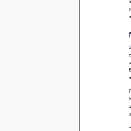
m
s
m
S
p
o
f
m
R
f
o
u
–