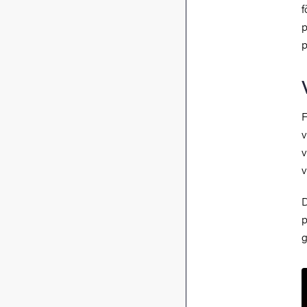
f
p
p
F
v
v
v
D
p
g