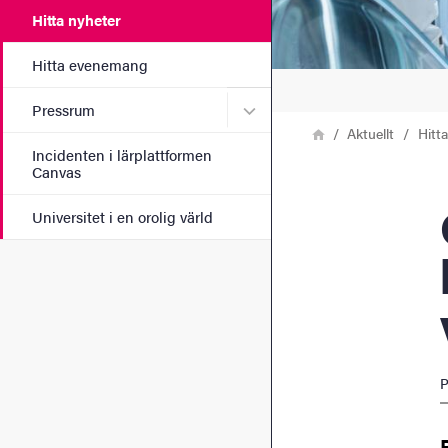
Hitta nyheter
Hitta evenemang
Undermeny för Pressrum
Pressrum
Länkstig
Hem
Aktuellt
Hitt
Incidenten i lärplattformen
Canvas
Ökad
Universitet i en orolig värld
P