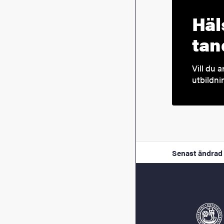
Häl
tan
Vill du 
utbildni
Senast ändrad