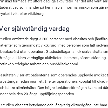
inskad förmåga att utföra dagliga aktiviteter, har det inte varit särs
tuderat vad som händer på hemmaplan hos människor som går n
ycket i vikt efter viktkirurgi.
Mer självständig vardag
tudien omfattade drygt 3 200 personer med obesitas och jämförd
atienter som genomgått viktkirurgi med personer som fått sedvan
besitasvård utan operation. Studiedeltagarna fick själva skatta si
örmåga att klara vardagliga aktiviteter i hemmet, såsom städning, t
atinköp, trädgårdsarbete och hushållsekonomi.
esultaten visar att patienterna som opererades upplevde mycket t
örbättringar redan inom ett år efter operationen, kopplat till ökad r
ch bättre allmänhälsa. Den högre funktionsförmågan kvarstod där
nder hela den 20-åriga uppföljningsperioden.
 Studien visar att betydande och långvarig viktnedgång inte bara