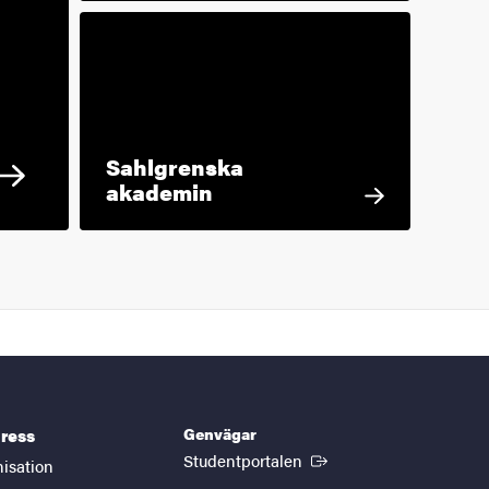
Sahlgrenska
akademin
Genvägar
ress
(Extern länk)
Studentportalen
nisation