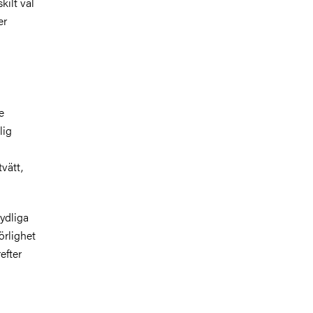
kilt väl
er
e
lig
n
vätt,
ydliga
örlighet
efter