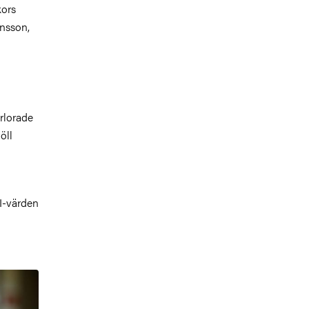
kors
ensson,
örlorade
öll
I-värden