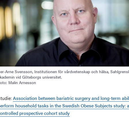
er-Arne Svensson, Institutionen för vårdvetenskap och hälsa, Sahlgrens
kademin vid Göteborgs universitet.
oto: Malin Arnesson
tudie:
Association between bariatric surgery and long-term abil
erform household tasks in the Swedish Obese Subjects study: 
ontrolled prospective cohort study