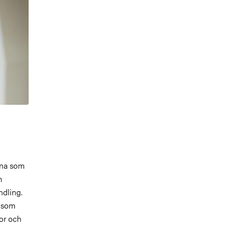
rna som
m
ndling.
s som
or och