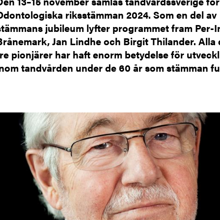
Den 13–15 november samlas tandvårdssverige för
Odontologiska riksstämman 2024. Som en del av
stämmans jubileum lyfter programmet fram Per-I
Brånemark, Jan Lindhe och Birgit Thilander. Alla
tre pionjärer har haft enorm betydelse för utveck
inom tandvården under de 60 år som stämman fu
ild