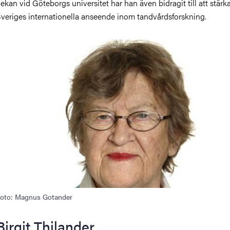
ekan vid Göteborgs universitet har han även bidragit till att stärk
veriges internationella anseende inom tandvårdsforskning.
ild
oto: Magnus Gotander
Birgit Thilander