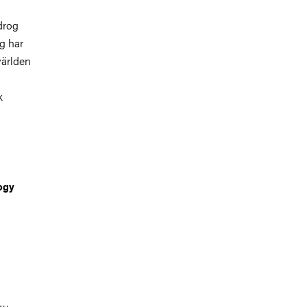
drog
ng har
världen
k
logy
ou