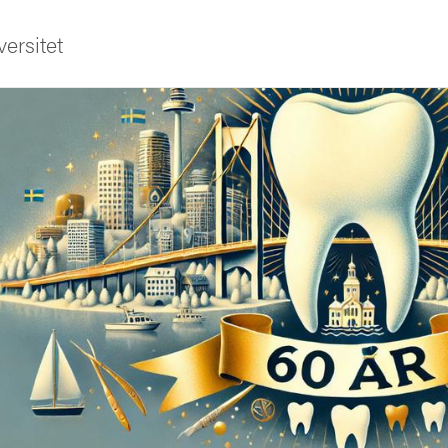
ersitet
ldning
och innovation
tetet