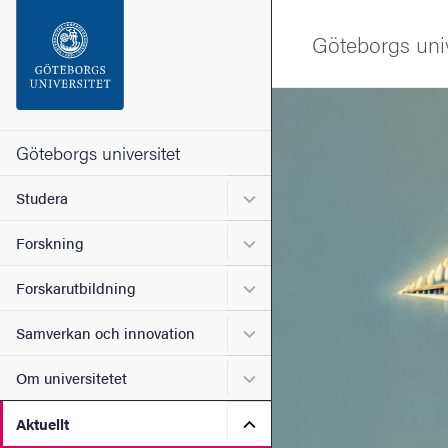
Sökfunktionen
Göteborgs univ
Sidfoten
Bild
Kontakta universitetet
Göteborgs universitet
Undermeny för Studera
Studera
Om webbplatsen
Undermeny för Forskning
Forskning
Undermeny för Forskarutbi
Forskarutbildning
Undermeny för Samverkan 
Samverkan och innovation
Undermeny för Om universi
Om universitetet
Undermeny för Aktuellt
Aktuellt