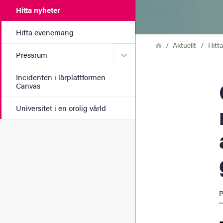
Hitta nyheter
Hitta evenemang
Länkstig
Hem
Aktuellt
Hitt
Undermeny för Pressrum
Pressrum
Incidenten i lärplattformen
Od
Canvas
Universitet i en orolig värld
P