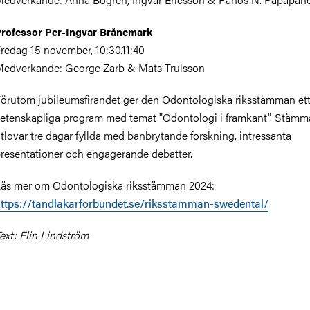
rofessor Per-Ingvar Brånemark
redag 15 november, 10:30.11:40
edverkande: George Zarb & Mats Trulsson
örutom jubileumsfirandet ger den Odontologiska riksstämman et
etenskapliga program med temat "Odontologi i framkant". Stäm
tlovar tre dagar fyllda med banbrytande forskning, intressanta
resentationer och engagerande debatter.
äs mer om Odontologiska riksstämman 2024:
ttps://tandlakarforbundet.se/riksstamman-swedental/
ext: Elin Lindström