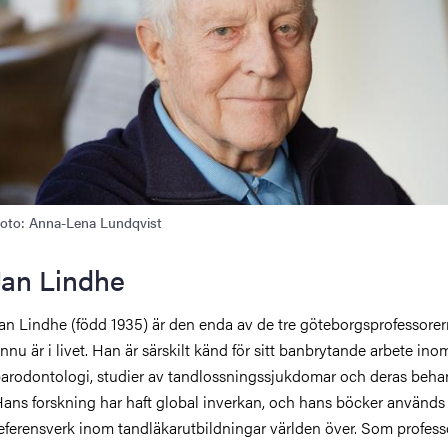
oto: Anna-Lena Lundqvist
Jan Lindhe
an Lindhe (född 1935) är den enda av de tre göteborgsprofessore
nnu är i livet. Han är särskilt känd för sitt banbrytande arbete ino
arodontologi, studier av tandlossningssjukdomar och deras beha
ans forskning har haft global inverkan, och hans böcker använd
eferensverk inom tandläkarutbildningar världen över. Som profess