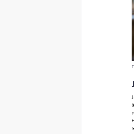
F
J
ä
p
H
r