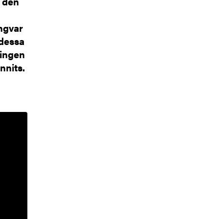
 den
ngvar
 dessa
lingen
nnits.