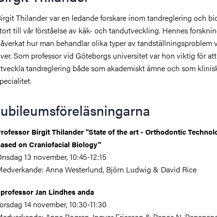
irgit Thilander var en ledande forskare inom tandreglering och bi
tort till vår förståelse av käk- och tandutveckling. Hennes forskni
åverkat hur man behandlar olika typer av tandställningsproblem 
ver. Som professor vid Göteborgs universitet var hon viktig för att
tveckla tandreglering både som akademiskt ämne och som klinis
pecialitet.
Jubileumsföreläsningarna
rofessor Birgit Thilander "State of the art - Orthodontic Techno
ased on Craniofacial Biology”
nsdag 13 november, 10:45-12:15
edverkande: Anna Westerlund, Björn Ludwig & David Rice
 professor Jan Lindhes anda
orsdag 14 november, 10:30-11:30
edverkande: Anna Bogren, Ingvar Ericsson & Panos N. Papapan