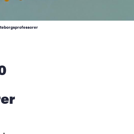
göteborgsprofessorer
0
er