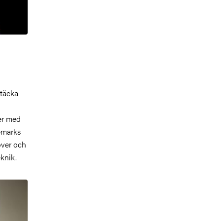
ptäcka
der med
emarks
över och
knik.