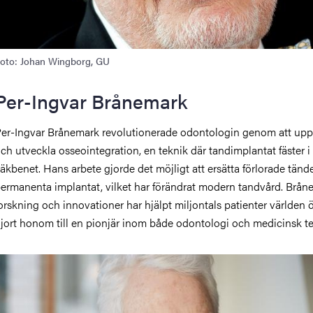
oto: Johan Wingborg, GU
Per-Ingvar Brånemark
er-Ingvar Brånemark revolutionerade odontologin genom att up
ch utveckla osseointegration, en teknik där tandimplantat fäster i
äkbenet. Hans arbete gjorde det möjligt att ersätta förlorade tän
ermanenta implantat, vilket har förändrat modern tandvård. Brån
orskning och innovationer har hjälpt miljontals patienter världen 
jort honom till en pionjär inom både odontologi och medicinsk te
ild