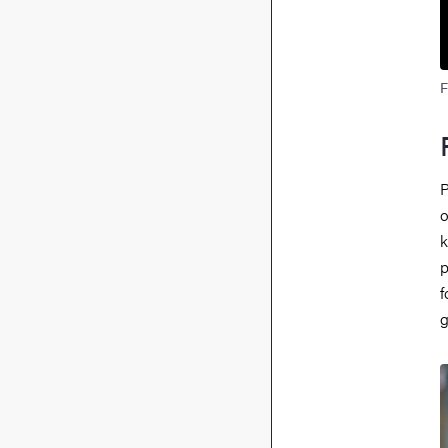
F
P
o
k
p
f
g
B