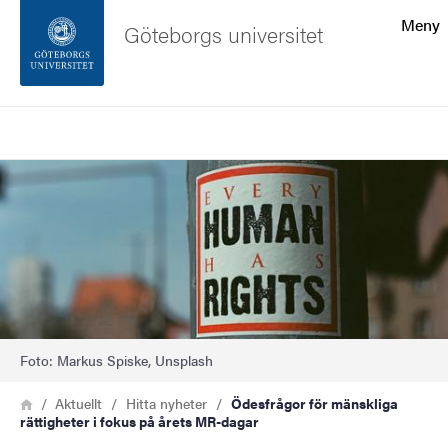
Sökfunktionen
Meny
Göteborgs universitet
Sidfoten
Sök
Kontakta universitetet
Bild
Om webbplatsen
Foto: Markus Spiske, Unsplash
Länkstig
Hem
Aktuellt
Hitta nyheter
Ödesfrågor för mänskliga
rättigheter i fokus på årets MR-dagar