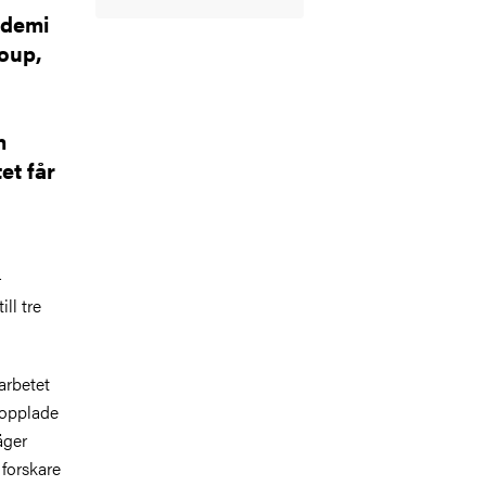
ademi
oup,
m
et får
-
ll tre
arbetet
kopplade
äger
 forskare