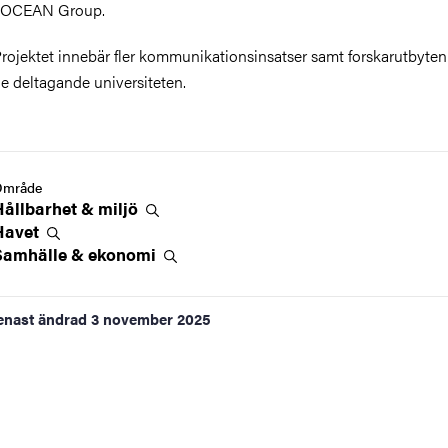
i OCEAN Group.
rojektet innebär fler kommunikationsinsatser samt forskarutbyten
e deltagande universiteten.
Område
Hållbarhet &
miljö
Havet
Samhälle &
ekonomi
enast ändrad
3 november 2025