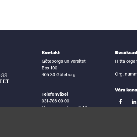
Kontakt
Besöksad
Göteborgs universitet
Hitta orga
Box 100
Org. numm
405 30 Göteborg
Våra kana
Telefonväxel
031-786 00 00
facebook
lin
Helgfria vardagar 8-16