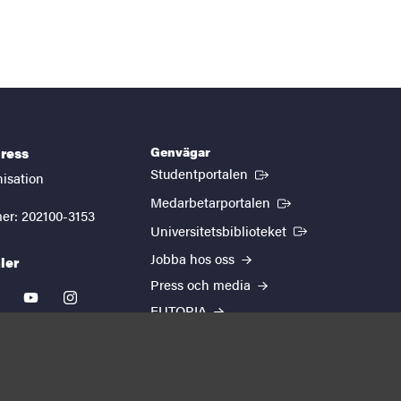
Genvägar
ress
(Extern länk)
Studentportalen
nisation
(Extern länk)
Medarbetarportalen
er: 202100-3153
(Extern länk)
Universitetsbiblioteket
Jobba hos oss
ler
Press och media
kedin
youtube
instagram
EUTOPIA
Om webbplatsen
Behandling av
personuppgifter