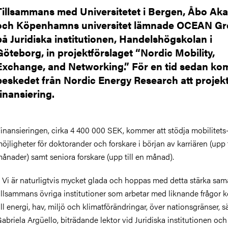
Tillsammans med Universitetet i Bergen, Åbo Ak
och Köpenhamns universitet lämnade OCEAN Gr
på Juridiska institutionen, Handelshögskolan i
Göteborg, in projektförslaget “Nordic Mobility,
Exchange, and Networking.” För en tid sedan ko
beskedet från Nordic Energy Research att projekt
finansiering.
inansieringen, cirka 4 400 000 SEK, kommer att stödja mobilitets
öjligheter för doktorander och forskare i början av karriären (upp ti
ånader) samt seniora forskare (upp till en månad).
 Vi är naturligtvis mycket glada och
hoppas med detta stärka sam
illsammans övriga institutioner som arbetar med liknande frågor 
ill energi, hav, miljö och klimatförändringar, över nationsgränser, s
abriela
Argüello, biträdande lektor vid Juridiska institutionen och