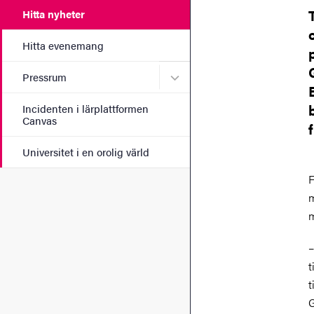
Hitta nyheter
Hitta evenemang
Undermeny för Pressrum
Pressrum
Incidenten i lärplattformen
Canvas
Universitet i en orolig värld
F
m
m
–
t
t
G