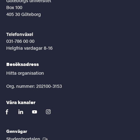
Göteborgs universitet
Box 100
405 30 Göteborg
Telefonväxel
031-786 00 00
Helgfria vardagar 8-16
Besöksadress
Hitta organisation
Org. nummer: 202100-3153
Våra kanaler
facebook
linkedin
youtube
instagram
Genvägar
(Extern länk)
Studentportalen