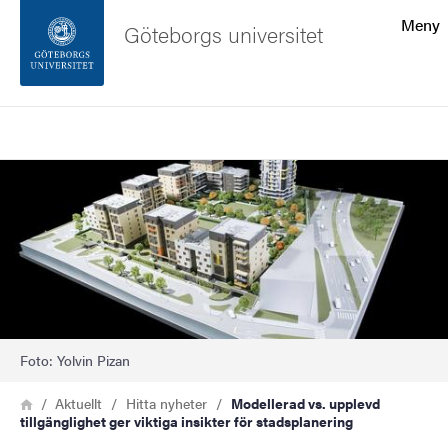
Sökfunktionen
Meny
Göteborgs universitet
Sidfoten
Sök
Kontakta universitetet
Bild
Om webbplatsen
Foto: Yolvin Pizan
Länkstig
Hem
Aktuellt
Hitta nyheter
Modellerad vs. upplevd
tillgänglighet ger viktiga insikter för stadsplanering