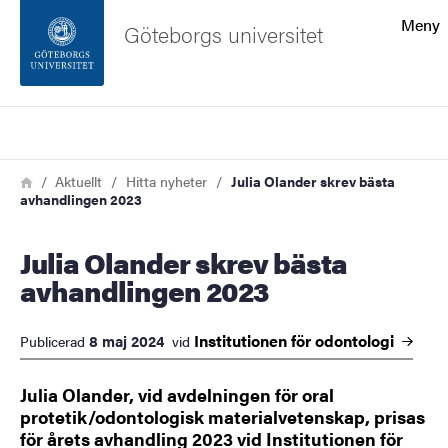
Sökfunktionen
Meny
Göteborgs universitet
Sidfoten
Sök
Kontakta universitetet
Länkstig
Hem
Aktuellt
Hitta nyheter
Julia Olander skrev bästa
avhandlingen 2023
Om webbplatsen
Julia Olander skrev bästa
avhandlingen 2023
Institutionen för
odontologi
8 maj 2024
Publicerad
vid
Julia Olander, vid avdelningen för oral
protetik/odontologisk materialvetenskap, prisas
för årets avhandling 2023 vid Institutionen för