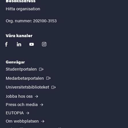
Besöksadress
Hitta organisation
Org. nummer: 202100-3153
Våra kanaler
facebook
linkedin
youtube
instagram
Genvägar
(Extern länk)
Studentportalen
(Extern länk)
Medarbetarportalen
(Extern länk)
Universitetsbiblioteket
Jobba hos oss
Press och media
EUTOPIA
Om webbplatsen