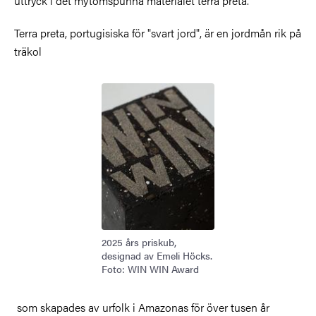
uttryck i det mytomspunna materialet terra preta.
Terra preta, portugisiska för "svart jord", är en jordmån rik på
träkol
Bild
2025 års priskub,
designad av Emeli Höcks.
Foto: WIN WIN Award
som skapades av urfolk i Amazonas för över tusen år