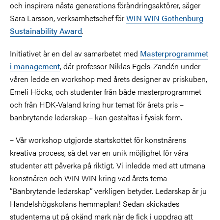
och inspirera nästa generations förändringsaktörer, säger
Sara Larsson, verksamhetschef för
WIN WIN Gothenburg
Sustainability Award
.
Initiativet är en del av samarbetet med
Masterprogrammet
i management
, där professor Niklas Egels-Zandén under
våren ledde en workshop med årets designer av priskuben,
Emeli Höcks, och studenter från både masterprogrammet
och från HDK-Valand kring hur temat för årets pris –
banbrytande ledarskap – kan gestaltas i fysisk form.
– Vår workshop utgjorde startskottet för konstnärens
kreativa process, så det var en unik möjlighet för våra
studenter att påverka på riktigt. Vi inledde med att utmana
konstnären och WIN WIN kring vad årets tema
”Banbrytande ledarskap” verkligen betyder. Ledarskap är ju
Handelshögskolans hemmaplan! Sedan skickades
studenterna ut på okänd mark när de fick i uppdrag att