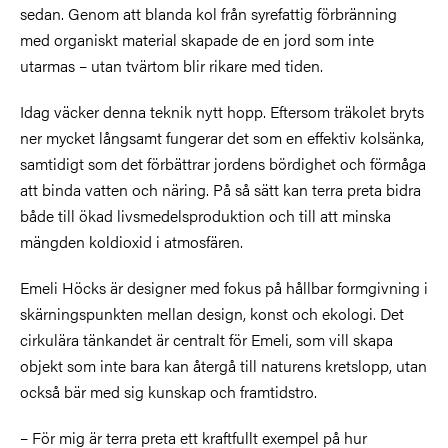
sedan. Genom att blanda kol från syrefattig förbränning
med organiskt material skapade de en jord som inte
utarmas – utan tvärtom blir rikare med tiden.
Idag väcker denna teknik nytt hopp. Eftersom träkolet bryts
ner mycket långsamt fungerar det som en effektiv kolsänka,
samtidigt som det förbättrar jordens bördighet och förmåga
att binda vatten och näring. På så sätt kan terra preta bidra
både till ökad livsmedelsproduktion och till att minska
mängden koldioxid i atmosfären.
Emeli Höcks är designer med fokus på hållbar formgivning i
skärningspunkten mellan design, konst och ekologi. Det
cirkulära tänkandet är centralt för Emeli, som vill skapa
objekt som inte bara kan återgå till naturens kretslopp, utan
också bär med sig kunskap och framtidstro.
– För mig är terra preta ett kraftfullt exempel på hur