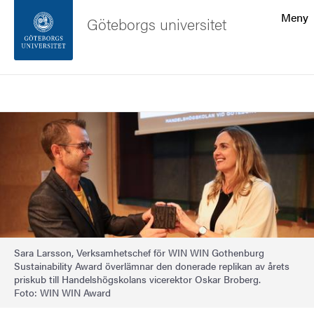
Sökfunktionen
Meny
Göteborgs universitet
Sidfoten
Sök
Kontakta universitetet
Bild
Om webbplatsen
Sara Larsson, Verksamhetschef för WIN WIN Gothenburg
Sustainability Award överlämnar den donerade replikan av årets
priskub till Handelshögskolans vicerektor Oskar Broberg.
Foto: WIN WIN Award