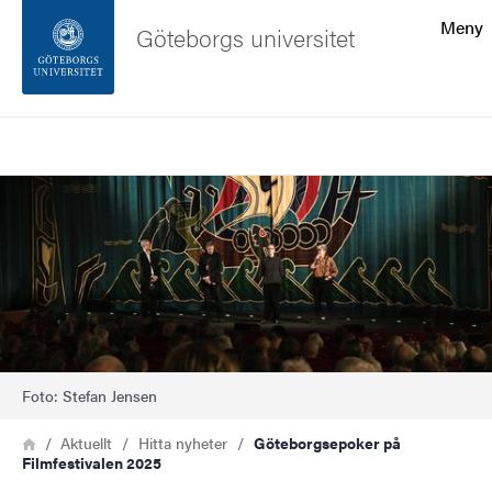
Sökfunktionen
Meny
Göteborgs universitet
Sidfoten
Sök
Kontakta universitetet
Bild
Om webbplatsen
Foto: Stefan Jensen
Länkstig
Hem
Aktuellt
Hitta nyheter
Göteborgsepoker på
Filmfestivalen 2025