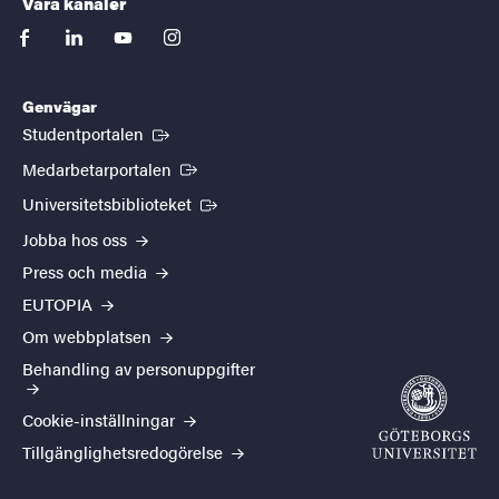
Våra kanaler
facebook
linkedin
youtube
instagram
Genvägar
(Extern länk)
Studentportalen
(Extern länk)
Medarbetarportalen
(Extern länk)
Universitetsbiblioteket
Jobba hos oss
Press och media
EUTOPIA
Om webbplatsen
Behandling av personuppgifter
Cookie-inställningar
Tillgänglighetsredogörelse