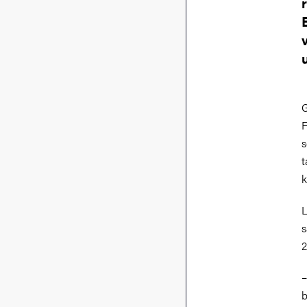
G
F
s
t
k
L
s
2
–
b