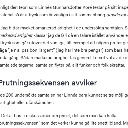
nligt den teori som Linnéa Gunnarsdotter Koré testar på sitt insp
aterial så är uttryck som är vanliga i sitt sammanhang
omarkerat 
 Jag hittar mycket omarkerad artighet i de undersökta samtalen. 
arkerad artighet
klassar jag de fall då en talare istället använder e
ttryck som går utöver det vanliga, till exempel att någon prutar g
äga ”je n’ai pas bon l’argent” (jag har inte bra pengar) som bara 
nda gång. Sådan markerad artighet tas generellt emot väl av de ö
amtalsdeltagarna; samtalen flyter på, allt funkar och folk skrattar.
Prutningssekvensen avviker
 de 200 undersökta samtalen har Linnéa bara kunnat se tre möjliga
artighet eller oförskämdhet.
 Det är bara i diskussioner om priset, det som man kan kalla
prutningssekvensen” som det verkar kunna gå lite snett ibland. M