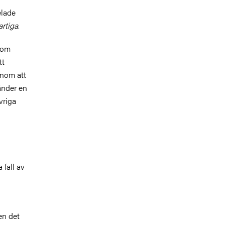
elade
artiga
.
Som
tt
enom att
händer en
vriga
 fall av
en det