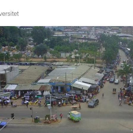
ersitet
ldning
och innovation
tetet