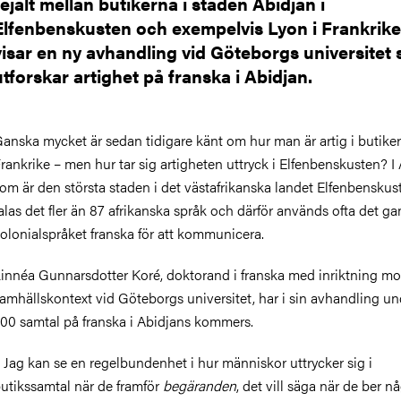
rejält mellan butikerna i staden Abidjan i
Elfenbenskusten och exempelvis Lyon i Frankrike
visar en ny avhandling vid Göteborgs universitet
utforskar artighet på franska i Abidjan.
anska mycket är sedan tidigare känt om hur man är artig i butiker
rankrike – men hur tar sig artigheten uttryck i Elfenbenskusten? I 
om är den största staden i det västafrikanska landet Elfenbenskus
alas det fler än 87 afrikanska språk och därför används ofta det g
olonialspråket franska för att kommunicera.
innéa Gunnarsdotter Koré, doktorand i franska med inriktning mot
amhällskontext vid Göteborgs universitet, har i sin avhandling u
00 samtal på franska i Abidjans kommers.
 Jag kan se en regelbundenhet i hur människor uttrycker sig i
utikssamtal när de framför
begäranden
, det vill säga när de ber n