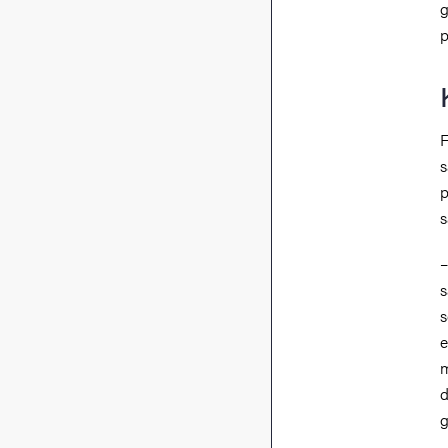
g
p
F
s
p
–
s
s
e
m
d
g