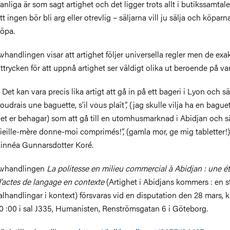
anliga är som sagt artighet och det ligger trots allt i butikssamtal
tt ingen bör bli arg eller otrevlig – säljarna vill ju sälja och köparna
öpa.
vhandlingen visar att artighet följer universella regler men de exa
ttrycken för att uppnå artighet ser väldigt olika ut beroende på va
 Det kan vara precis lika artigt att gå in på ett bageri i Lyon och sä
oudrais une baguette, s’il vous plaît”, (jag skulle vilja ha en bague
et er behagar) som att gå till en utomhusmarknad i Abidjan och s
ieille-mère donne-moi comprimés!”, (gamla mor, ge mig tabletter!)
innéa Gunnarsdotter Koré.
Avhandlingen
La politesse en milieu commercial à Abidjan : une é
’actes de langage en contexte
(Artighet i Abidjans kommers : en s
alhandlingar i kontext) försvaras vid en disputation den 28 mars, 
0 :00 i sal J335, Humanisten, Renströmsgatan 6 i Göteborg.