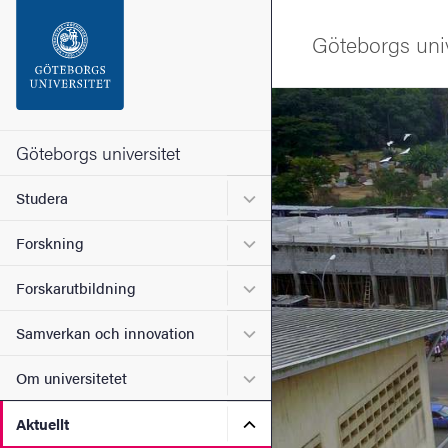
Sökfunktionen
Göteborgs univ
Sidfoten
Bild
Kontakta universitetet
Göteborgs universitet
Undermeny för Studera
Studera
Om webbplatsen
Undermeny för Forskning
Forskning
Undermeny för Forskarutbi
Forskarutbildning
Undermeny för Samverkan 
Samverkan och innovation
Undermeny för Om universi
Om universitetet
Undermeny för Aktuellt
Aktuellt