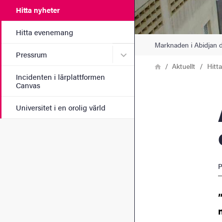
Hitta nyheter
Hitta evenemang
Marknaden i Abidjan d
Undermeny för Pressrum
Pressrum
Länkstig
Hem
Aktuellt
Hitt
Incidenten i lärplattformen
Canvas
Artig
Universitet i en orolig värld
P