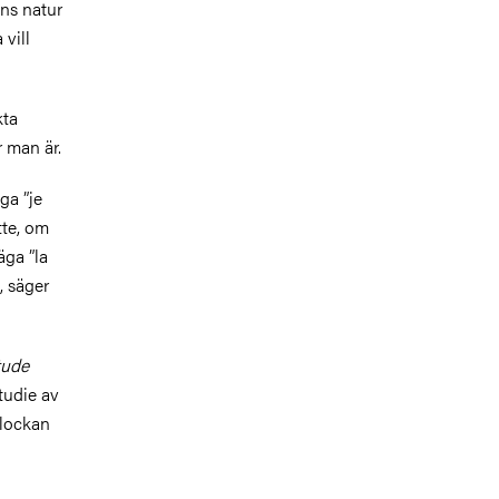
ens natur
 vill
kta
r man är.
ga ”je
tte, om
äga ”la
, säger
tude
tudie av
klockan