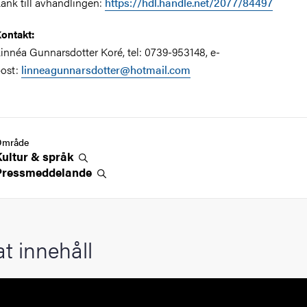
änk till avhandlingen:
https://hdl.handle.net/2077/84497
ontakt:
innéa Gunnarsdotter Koré, tel: 0739-953148,
e-
ost:
linneagunnarsdotter@hotmail.com
Område
Kultur &
språk
Pressmeddelande
at innehåll