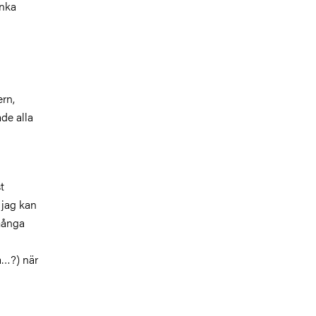
änka
ern,
de alla
t
 jag kan
 många
å…?) när