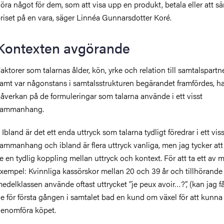
öra något för dem, som att visa upp en produkt, betala eller att s
riset på en vara, säger Linnéa Gunnarsdotter Koré.
Kontexten avgörande
aktorer som talarnas ålder, kön, yrke och relation till samtalspartn
amt var någonstans i samtalsstrukturen begärandet framfördes, ha
åverkan på de formuleringar som talarna använde i ett visst
sammanhang.
 Ibland är det ett enda uttryck som talarna tydligt föredrar i ett viss
ammanhang och ibland är flera uttryck vanliga, men jag tycker att
e en tydlig koppling mellan uttryck och kontext. För att ta ett av
xempel: Kvinnliga kassörskor mellan 20 och 39 år och tillhörande
edelklassen använde oftast uttrycket ”je peux avoir…?”, (kan jag f
e för första gången i samtalet bad en kund om växel för att kunna
enomföra köpet.