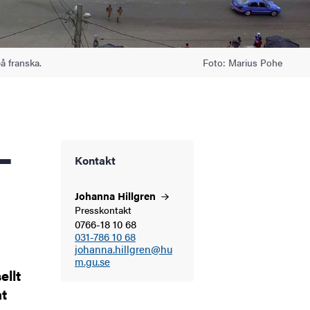
å franska.
Foto: Marius Pohe
Kontakt
Johanna
Hillgren
Presskontakt
0766-18 10 68
031-786 10 68
johanna.hillgren@hu
m.gu.se
ellt
åt