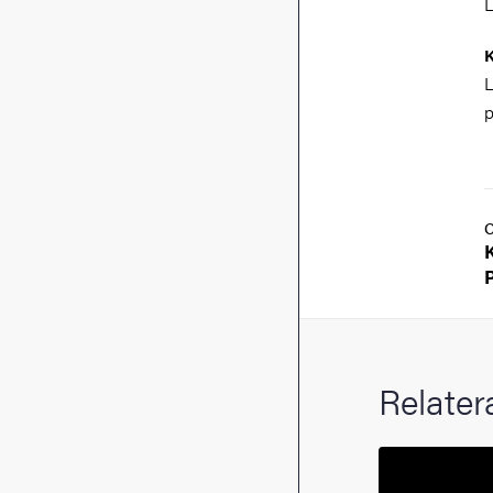
L
K
L
p
Relater