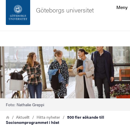
Sökfunktionen
Meny
Göteborgs universitet
Sidfoten
Sök
Kontakta universitetet
Bild
Om webbplatsen
Foto: Nathalie Greppi
Länkstig
Hem
Aktuellt
Hitta nyheter
500 fler sökande till
Socionomprogrammet i höst