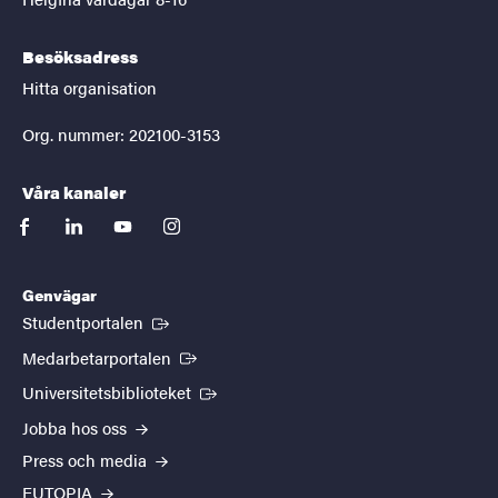
Besöksadress
Hitta organisation
Org. nummer: 202100-3153
Våra kanaler
facebook
linkedin
youtube
instagram
Genvägar
(Extern länk)
Studentportalen
(Extern länk)
Medarbetarportalen
(Extern länk)
Universitetsbiblioteket
Jobba hos oss
Press och media
EUTOPIA