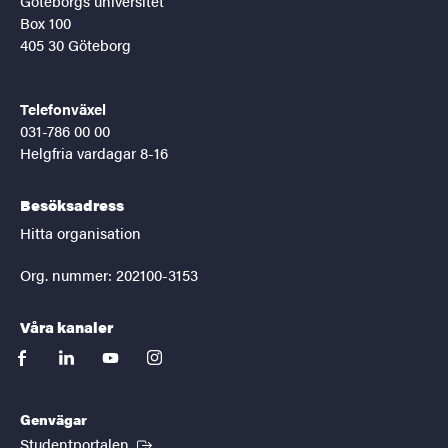
Göteborgs universitet
Box 100
405 30 Göteborg
Telefonväxel
031-786 00 00
Helgfria vardagar 8-16
Besöksadress
Hitta organisation
Org. nummer: 202100-3153
Våra kanaler
facebook
linkedin
youtube
instagram
Genvägar
(Extern länk)
Studentportalen