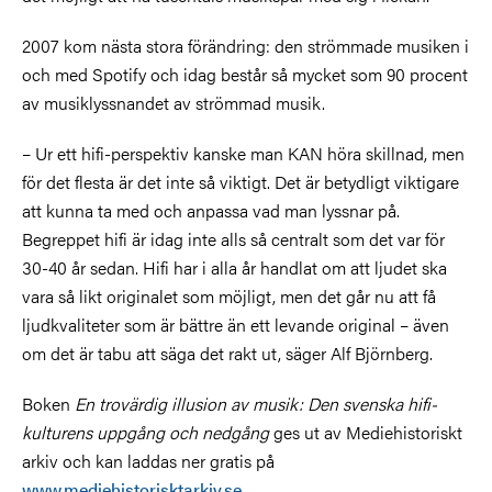
2007 kom nästa stora förändring: den strömmade musiken i
och med Spotify och idag består så mycket som 90 procent
av musiklyssnandet av strömmad musik.
– Ur ett hifi-perspektiv kanske man KAN höra skillnad, men
för det flesta är det inte så viktigt. Det är betydligt viktigare
att kunna ta med och anpassa vad man lyssnar på.
Begreppet hifi är idag inte alls så centralt som det var för
30-40 år sedan. Hifi har i alla år handlat om att ljudet ska
vara så likt originalet som möjligt, men det går nu att få
ljudkvaliteter som är bättre än ett levande original – även
om det är tabu att säga det rakt ut, säger Alf Björnberg.
Boken
En trovärdig illusion av musik: Den svenska hifi-
kulturens uppgång och nedgång
ges ut av Mediehistoriskt
arkiv och kan laddas ner gratis på
www.mediehistorisktarkiv.se
.