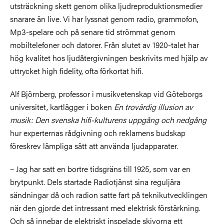
utsträckning skett genom olika ljudreproduktionsmedier
snarare än live. Vi har lyssnat genom radio, grammofon,
Mp3-spelare och på senare tid strömmat genom
mobiltelefoner och datorer. Från slutet av 1920-talet har
hög kvalitet hos ljudåtergivningen beskrivits med hjälp av
uttrycket high fidelity, ofta förkortat hifi.
Alf Björnberg, professor i musikvetenskap vid Göteborgs
universitet, kartlägger i boken
En trovärdig illusion av
musik: Den svenska hifi-kulturens uppgång och nedgång
hur experternas rådgivning och reklamens budskap
föreskrev lämpliga sätt att använda ljudapparater.
– Jag har satt en bortre tidsgräns till 1925, som var en
brytpunkt. Dels startade Radiotjänst sina reguljära
sändningar då och radion satte fart på teknikutvecklingen
när den gjorde det intressant med elektrisk förstärkning.
Och så innebar de elektriskt inspelade skivorna ett