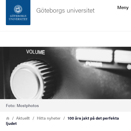
Sökfunktionen
Meny
Göteborgs universitet
Sidfoten
Sök
Kontakta universitetet
Bild
Om webbplatsen
Foto: Mostphotos
Länkstig
Hem
Aktuellt
Hitta nyheter
100 års jakt på det perfekta
ljudet