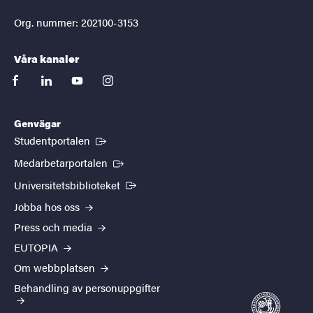
Org. nummer: 202100-3153
Våra kanaler
facebook
linkedin
youtube
instagram
Genvägar
(Extern länk)
Studentportalen
(Extern länk)
Medarbetarportalen
(Extern länk)
Universitetsbiblioteket
Jobba hos oss
Press och media
EUTOPIA
Om webbplatsen
Behandling av personuppgifter