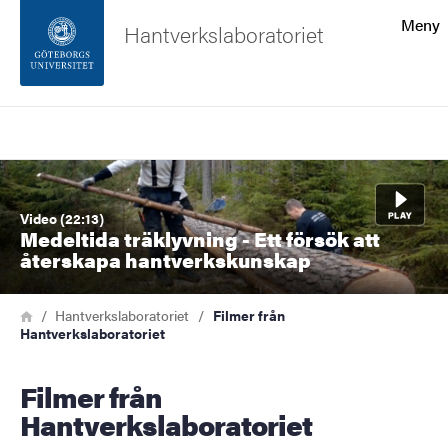
Sökfunktionen
Meny
Hantverkslaboratoriet
Sidfoten
Sök
Kontakta universitetet
Bild
Om webbplatsen
Video (22:13)
Medeltida träklyvning - Ett försök att
återskapa hantverkskunskap
Länkstig
Hem
Hantverkslaboratoriet
Filmer från
Hantverkslaboratoriet
Filmer från
Hantverkslaboratoriet