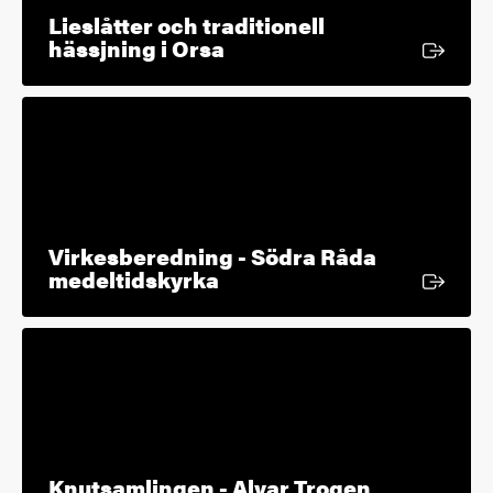
Lieslåtter och traditionell
Extern länk
hässjning i Orsa
Virkesberedning - Södra Råda
Extern länk
medeltidskyrka
Knutsamlingen - Alvar Trogen