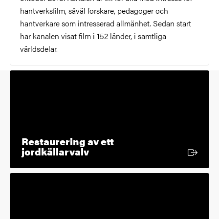
hantverksfilm, såväl forskare, pedagoger och
hantverkare som intresserad allmänhet. Sedan start
har kanalen visat film i 152 länder, i samtliga
världsdelar.
Restaurering av ett
Extern länk
jordkällarvalv