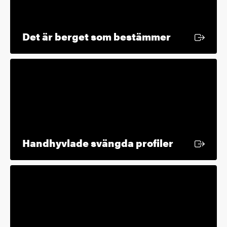
Extern län
Det är berget som bestämmer
Extern län
Handhyvlade svängda profiler