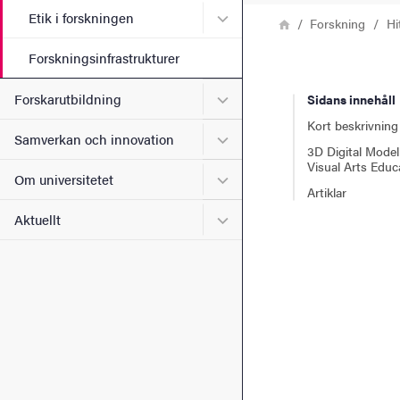
Undermeny för Etik i forsk
Etik i forskningen
Länkstig
Hem
Forskning
Hi
Forskningsinfrastrukturer
Undermeny för Forskarutbi
Forskarutbildning
Sidans innehåll
Kort beskrivning
Undermeny för Samverkan 
Samverkan och innovation
3D Digital Modell
Visual Arts Educ
Undermeny för Om universi
Om universitetet
Artiklar
Undermeny för Aktuellt
Aktuellt