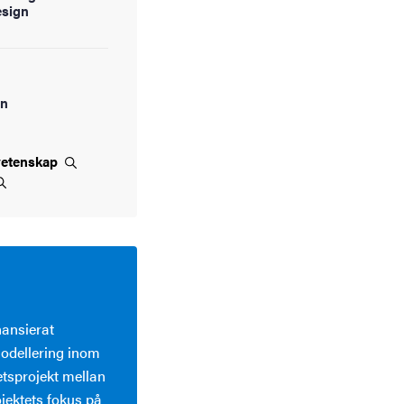
esign
en
vetenskap
ansierat
modellering inom
tsprojekt mellan
ojektets fokus på