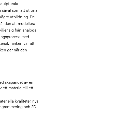
skulpturala
 såväl som att utröna
högre utbildning. De
på idén att modellera
iljer sig från analoga
ningsprocess med
erial. Tanken var att
iken ger när den
ed skapandet av en
tt material till ett
eriella kvaliteter, nya
programmering och 2D-