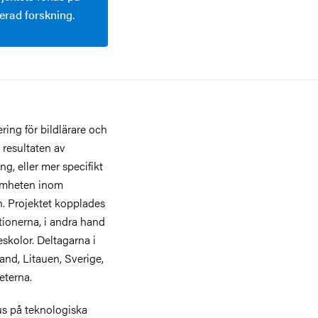
erad forskning.
ering för bildlärare och
a resultaten av
g, eller mer specifikt
samheten inom
n. Projektet kopplades
tutionerna, i andra hand
skolor. Deltagarna i
and, Litauen, Sverige,
eterna.
kus på teknologiska