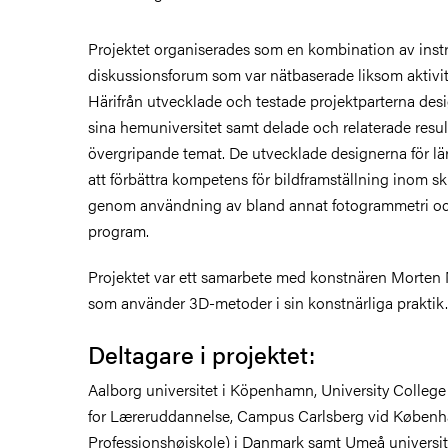
Projektet organiserades som en kombination av inst
diskussionsforum som var nätbaserade liksom aktivi
Härifrån utvecklade och testade projektparterna desi
sina hemuniversitet samt delade och relaterade result
övergripande temat. De utvecklade designerna för lä
att förbättra kompetens för bildframställning inom s
genom användning av bland annat fotogrammetri 
program.
Projektet var ett samarbete med konstnären Morten
som använder 3D-metoder i sin konstnärliga praktik.
Deltagare i projektet:
Aalborg universitet i Köpenhamn, University College
for Læreruddannelse, Campus Carlsberg vid Køben
Professionshøjskole) i Danmark samt Umeå universi