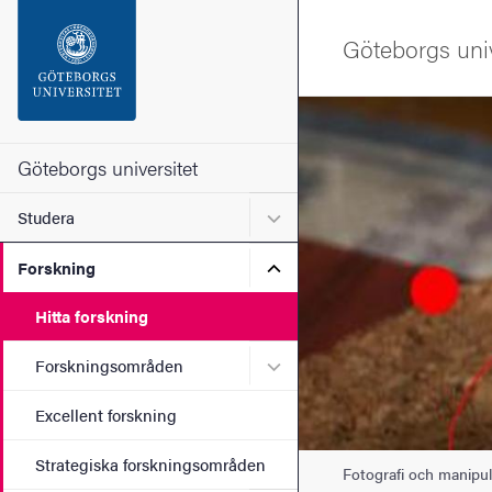
Sökfunktionen
Göteborgs univ
Sidfoten
Bild
Kontakta universitetet
Göteborgs universitet
Undermeny för Studera
Studera
Om webbplatsen
Undermeny för Forskning
Forskning
Hitta forskning
Undermeny för Forskning
Forskningsområden
Excellent forskning
Strategiska forskningsområden
Fotografi och manipul