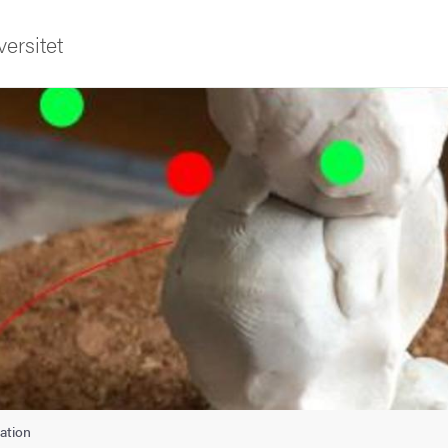
ersitet
sområden
ation