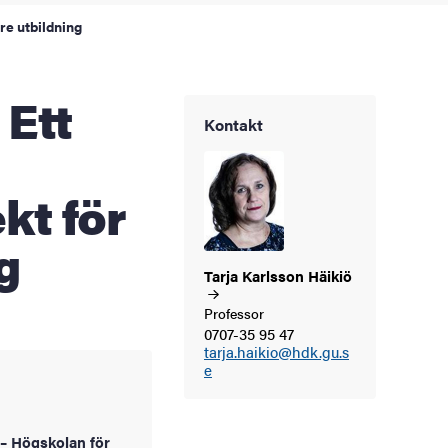
re utbildning
Kontakt
kt för
g
Tarja Karlsson
Häikiö
Professor
0707-35 95 47
tarja.haikio@hdk.gu.s
e
– Högskolan för