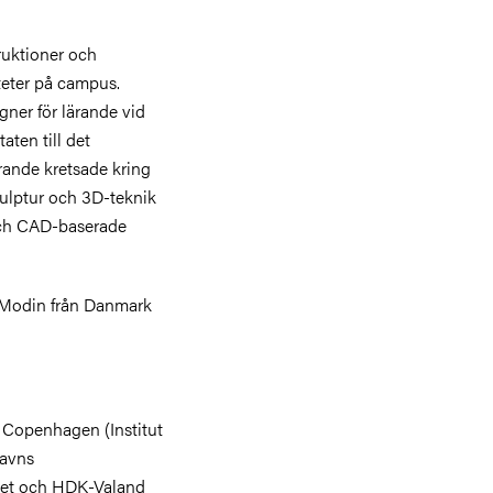
ruktioner och
teter på campus.
gner för lärande vid
aten till det
rande kretsade kring
kulptur och 3D-teknik
och CAD-baserade
 Modin från Danmark
 Copenhagen (Institut
havns
tet och HDK-Valand