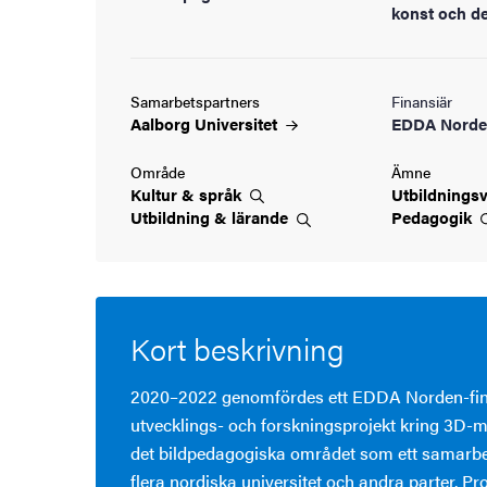
konst och d
Samarbetspartners
Finansiär
Aalborg
Universitet
EDDA Nord
Område
Ämne
Kultur &
språk
Utbildnings
Utbildning &
lärande
Pedagogik
Kort beskrivning
2020–2022 genomfördes ett EDDA Norden-fin
utvecklings- och forskningsprojekt kring 3D-
det bildpedagogiska området som ett samarbe
flera nordiska universitet och andra parter. Pr