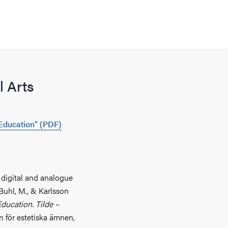
l Arts
 Education" (PDF)
 digital and analogue
Buhl, M., & Karlsson
Education. Tilde –
en för estetiska ämnen,