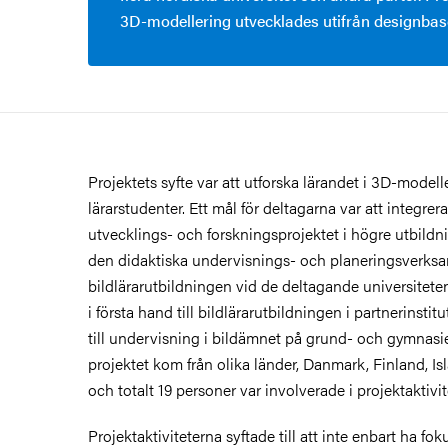
3D-modellering utvecklades utifrån designbas
Projektets syfte var att utforska lärandet i 3D-modell
lärarstudenter. Ett mål för deltagarna var att integrer
utvecklings- och forskningsprojektet i högre utbildnin
den didaktiska undervisnings- och planeringsverk
bildlärarutbildningen vid de deltagande universitete
i första hand till bildlärarutbildningen i partnerinsti
till undervisning i bildämnet på grund- och gymnasie
projektet kom från olika länder, Danmark, Finland, Isl
och totalt 19 personer var involverade i projektaktivit
Projektaktiviteterna syftade till att inte enbart ha fo