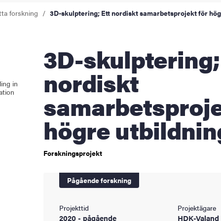
ningen
tta forskning
3D-skulptering; Ett nordiskt samarbetsprojekt för hög
3D-skulptering; Ett
ldning
nordiskt
och innovation
ing in
ation
samarbetsproje
tetet
högre utbildnin
Forskningsprojekt
Pågående forskning
Projekttid
Projektägare
2020 - pågående
HDK-Valand 