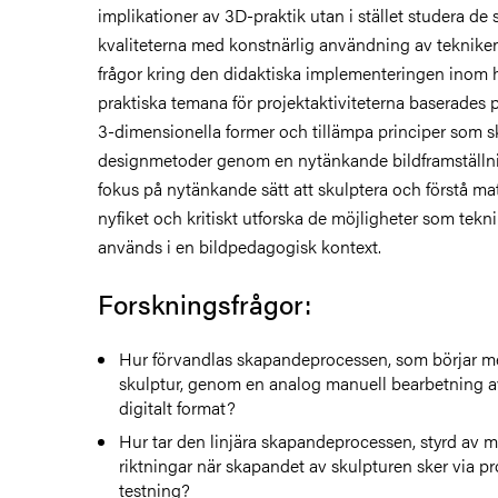
implikationer av 3D-praktik utan i stället studera de 
kvaliteterna med konstnärlig användning av tekniken
frågor kring den didaktiska implementeringen inom 
praktiska temana för projektaktiviteterna baserades 
3-dimensionella former och tillämpa principer som sk
designmetoder genom en nytänkande bildframställ
fokus på nytänkande sätt att skulptera och förstå mat
nyfiket och kritiskt utforska de möjligheter som tekn
används i en bildpedagogisk kontext.
Forskningsfrågor:
Hur förvandlas skapandeprocessen, som börjar m
skulptur, genom en analog manuell bearbetning av e
digitalt format?
Hur tar den linjära skapandeprocessen, styrd av mat
riktningar när skapandet av skulpturen sker via 
testning?