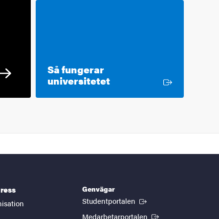
Så fungerar
Extern länk
universitetet
Genvägar
ress
(Extern länk)
Studentportalen
nisation
(Extern länk)
Medarbetarportalen