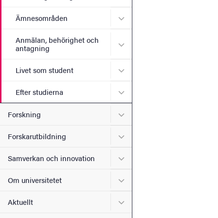
Undermeny för Ämnesomr
Ämnesområden
Anmälan, behörighet och
Undermeny för Anmälan, b
antagning
Undermeny för Livet som s
Livet som student
Undermeny för Efter studie
Efter studierna
Undermeny för Forskning
Forskning
Undermeny för Forskarutbi
Forskarutbildning
Undermeny för Samverkan 
Samverkan och innovation
Undermeny för Om universi
Om universitetet
Undermeny för Aktuellt
Aktuellt