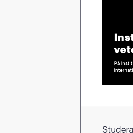
Ins
vet
På insti
internat
Studera