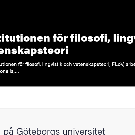
titutionen för filosofi, lin
enskapsteori
tutionen för filosofi, lingvistik och vetenskapsteori, FLoV, ar
ionella,…
 på Göteborgs universitet