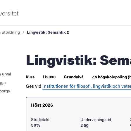
ersitet
a utbildning
Lingvistik: Semantik 2
Lingvistik: Sem
 urval
Kurs
LI2030
Grundnivå
7,5 högskolepoäng (
ugga
Ges vid
Institutionen för filosofi, lingvistik och vet
borgs
Höst 2026
Studietakt
Undervisningstid
50%
Dag