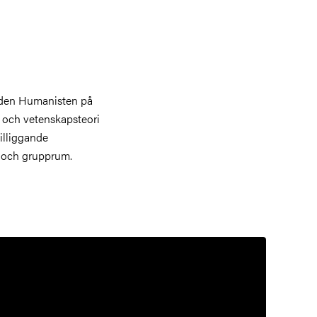
aden Humanisten på
ik och vetenskapsteori
illiggande
r och grupprum.