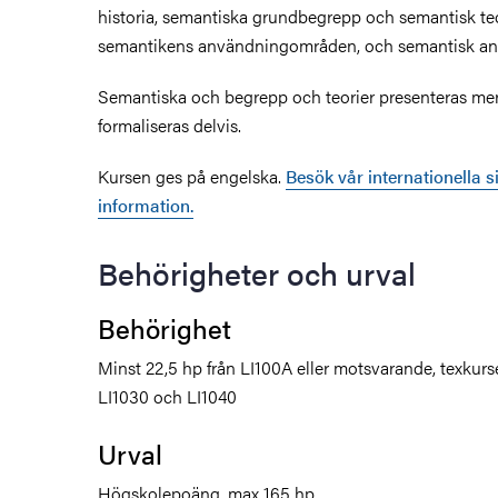
historia, semantiska grundbegrepp och semantisk teo
semantikens användningområden, och semantisk ana
Semantiska och begrepp och teorier presenteras me
formaliseras delvis.
Kursen ges på engelska.
Besök vår internationella s
information.
Behörigheter och urval
Behörighet
Minst 22,5 hp från LI100A eller motsvarande, texkurse
LI1030 och LI1040
Urval
Högskolepoäng, max 165 hp