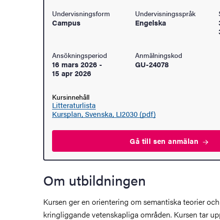
Undervisningsform
Undervisningsspråk
åden
Campus
Engelska
ehörighet och antagning
Ansökningsperiod
Anmälningskod
16 mars 2026
-
GU-24078
tudent
15 apr 2026
rna
Kursinnehåll
Litteraturlista
Kursplan, Svenska, LI2030 (pdf)
ldning
Gå till sen
anmälan
och innovation
Om utbildningen
tetet
Kursen ger en orientering om semantiska teorier och d
kringliggande vetenskapliga områden. Kursen tar u