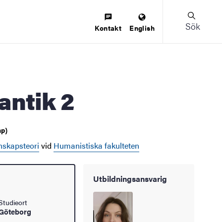
Sök
Kontakt
English
antik 2
hp)
enskapsteori
vid
Humanistiska fakulteten
Utbildningsansvarig
Studieort
Göteborg