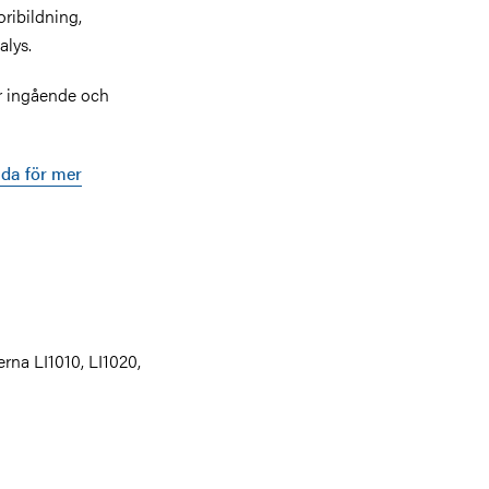
ribildning,
lys.
r ingående och
ida för mer
rna LI1010, LI1020,