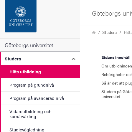
Sökfunktionen
Göteborgs univ
Sidfoten
Länkstig
Hem
Studera
Hitt
Kontakta universitetet
Göteborgs universitet
Sidans innehåll
Undermeny för Studera
Studera
Om webbplatsen
Om utbildningen
Hitta utbildning
Behörigheter och
Så är det att pl
Program på grundnivå
Studera på Göte
universitet
Program på avancerad nivå
Vidareutbildning och
karriärväxling
Studievägledning