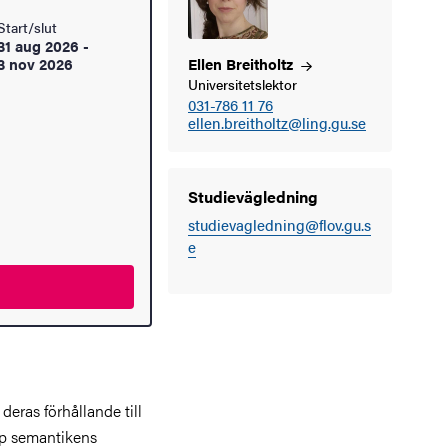
Start/slut
31 aug 2026
-
3 nov 2026
Ellen
Breitholtz
Universitetslektor
031-786 11 76
ellen.breitholtz@ling.gu.se
Studievägledning
studievagledning@flov.gu.s
e
eras förhållande till
pp semantikens