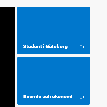
Extern länk
Student i Göteborg
Extern länk
Boende och ekonomi