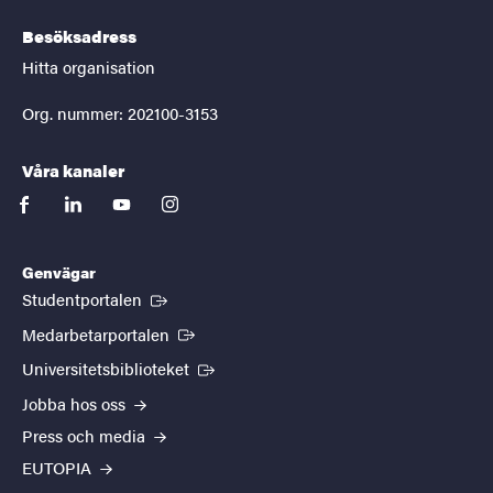
Besöksadress
Hitta organisation
Org. nummer: 202100-3153
Våra kanaler
facebook
linkedin
youtube
instagram
Genvägar
(Extern länk)
Studentportalen
(Extern länk)
Medarbetarportalen
(Extern länk)
Universitetsbiblioteket
Jobba hos oss
Press och media
EUTOPIA