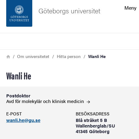
Sökfunktionen
Meny
Göteborgs universitet
Sidfoten
Sök
Kontakta universitetet
Länkstig
Hem
Om universitetet
Hitta person
Wanli He
Om webbplatsen
Wanli He
Postdoktor
Avd för molekylär och klinisk
medicin
E-POST
BESÖKSADRESS
wanli.he@gu.se
Blå stråket 5 B
Wallenberglab/SU
41345 Göteborg